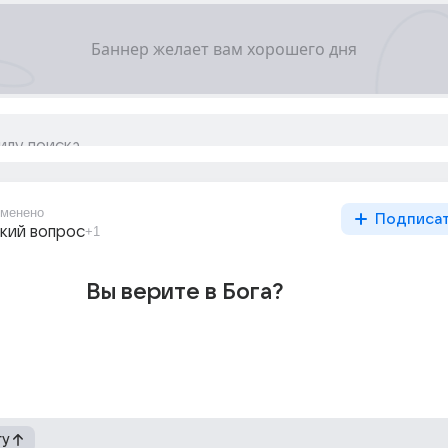
менено
Подписа
кий вопрос
+1
Вы верите в Бога?
гу