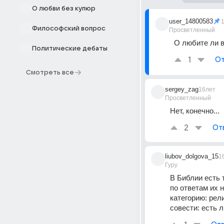
О любви без купюр
user_14800583
Философский вопрос
Просветленный
О любите ли 
Политические дебаты
1
От
Смотреть все
sergey_zag
16лет
Просветленный
Нет, конечно...
2
От
liubov_dolgova_15
1
Гуру
В Библии есть т
по ответам их н
категорию: рели
совести: есть л