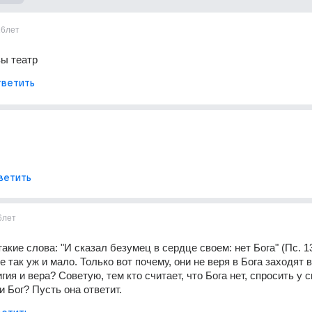
16лет
вы театр
ветить
ветить
6лет
акие слова: "И сказал безумец в сердце своем: нет Бога" (Пс. 13
е так уж и мало. Только вот почему, они не веря в Бога заходят в 
гия и вера? Советую, тем кто считает, что Бога нет, спросить у с
и Бог? Пусть она ответит.