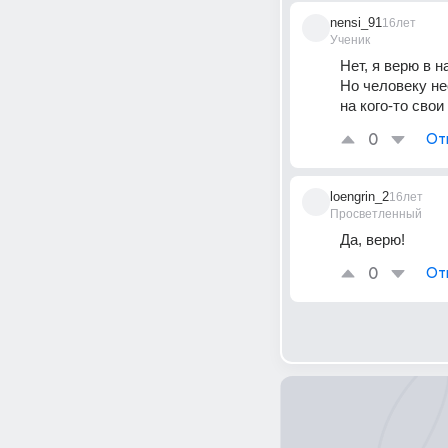
nensi_91
16лет
Ученик
Нет, я верю в на
Но человеку не
на кого-то свои
0
От
loengrin_2
16лет
Просветленный
Да, верю!
0
От