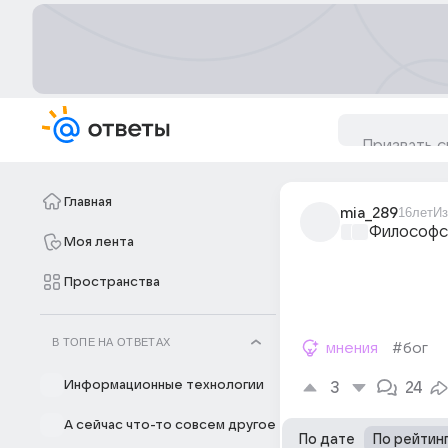
Главная
mia_289
16лет
Из
Философс
Моя лента
Пространства
В ТОПЕ НА ОТВЕТАХ
мнения
#бог
Информационные технологии
3
24
А сейчас что-то совсем другое
По дате
По рейтин