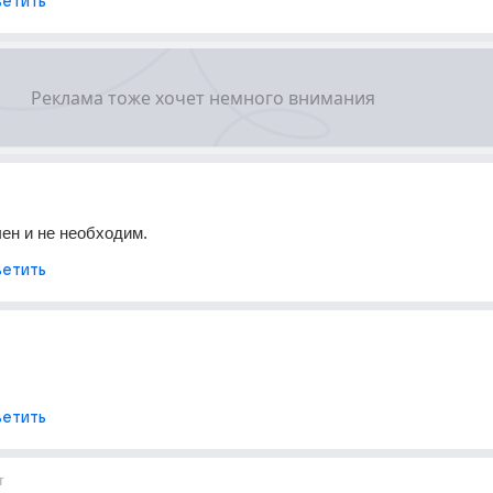
етить
чен и не необходим.
етить
етить
т