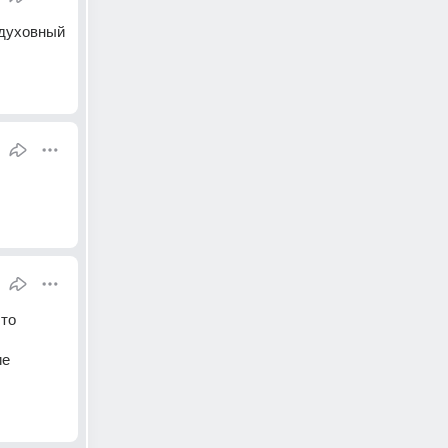
 духовный 
то 
е 