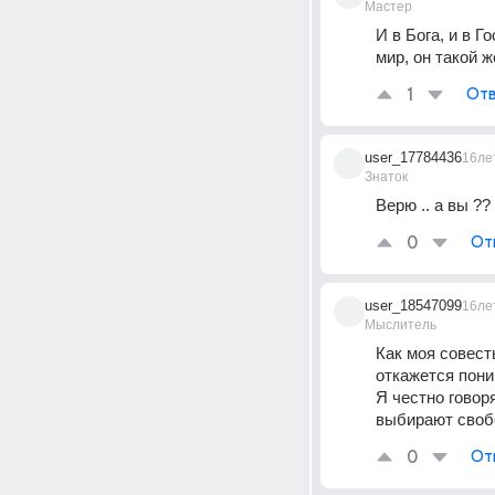
Мастер
И в Бога, и в 
мир, он такой ж
1
Отв
user_17784436
16ле
Знаток
Верю .. а вы ??
0
От
user_18547099
16ле
Мыслитель
Как моя совесть
откажется пони
Я честно говоря
выбирают своб
0
От