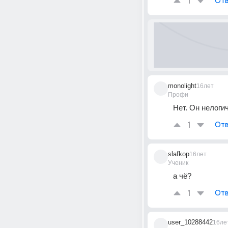
1
Отв
monolight
16лет
Профи
Нет. Он нелоги
1
Отв
slafkop
16лет
Ученик
а чё?
1
Отв
user_10288442
16ле