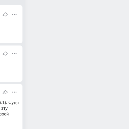
:1). Судя 
эту 
воей 