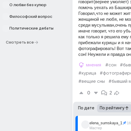
говорит(вернее умоляет) з
О любви без купюр
помочь уехать из Башкири
Говорил,что не может жить
Философский вопрос
женщиной не любя, не мож
среди мусульман,очень пр
Политические дебаты
иначе говорит, что его убь
как только я решила ему п
прибежали курицы и я нач
Смотреть все
фотографировать! Вот так
сон! Неужели и правда он
мнения
#сон
#быв
#курица
#фотографир
#вещие сны
#бывший 
0
2
По дате
По рейтингу
elena_sumskaya_1
16
Мастер