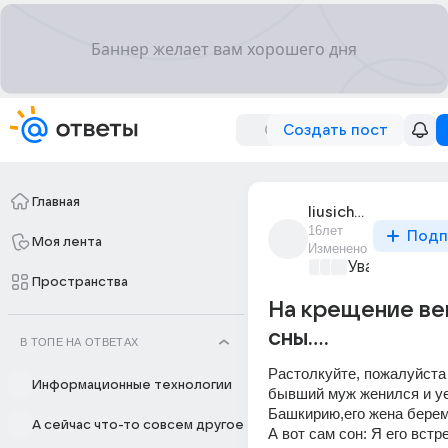
Создать пост
Главная
liusichka_5
16лет
Подп
Моя лента
Изменено
Уважаемый м
Пространства
На крещение в
сны....
В ТОПЕ НА ОТВЕТАХ
Растолкуйте, пожалуйста 
Информационные технологии
бывший муж женился и уе
Башкирию,его жена береме
А сейчас что-то совсем другое
А вот сам сон: Я его встр