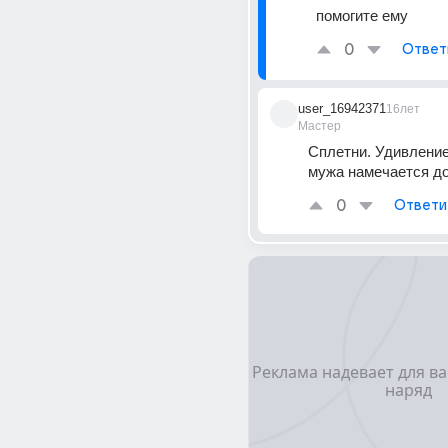
помогите ему
0
Ответ
user_16942371
16лет
Мастер
Сплетни. Удивление
мужа намечается до
0
Ответи