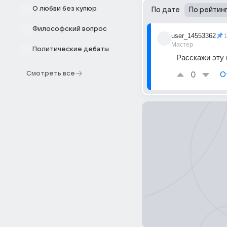
О любви без купюр
По дате
По рейтин
Философский вопрос
user_14553362
Мастер
Политические дебаты
Расскажи эту 
Смотреть все
0
О