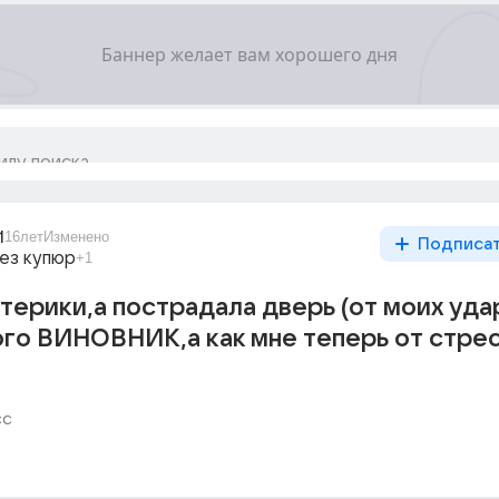
1
16лет
Изменено
Подписа
ез купюр
+1
терики,а пострадала дверь (от моих уда
ого ВИНОВНИК,а как мне теперь от стре
сс