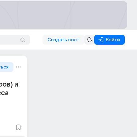
Создать пост
Войти
ться
ров) и
сса