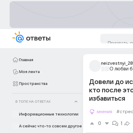
Главная
neizvestnyi_28
О любви б
Моя лента
Довели до ис
Пространства
кто после эт
избавиться
В ТОПЕ НА ОТВЕТАХ
мнения
#стре
Информационные технологии
0
1
А сейчас что-то совсем другое