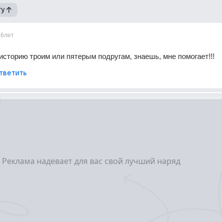
гу
16лет
историю троим или пятерым подругам, знаешь, мне помогает!!!
тветить