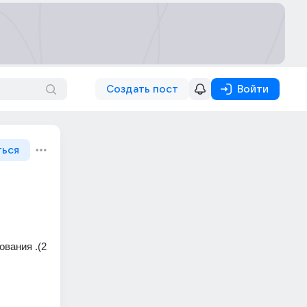
Создать пост
Войти
ться
вания .(2 