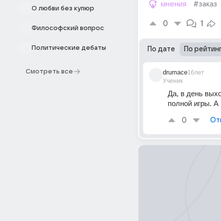
мнения
#заказ
О любви без купюр
0
1
Философский вопрос
Политические дебаты
По дате
По рейтин
Смотреть все
drumace
16лет
Ученик
Да, в день вых
полной игры. А
0
От