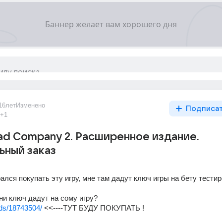
16лет
Изменено
Подписа
+1
 Bad Company 2. Расширенное издание.
ьный заказ
ался покупать эту игру, мне там дадут ключ игры на бету тестиро
они ключ дадут на сому игру? 
oods/18743504/
 <<----ТУТ БУДУ ПОКУПАТЬ !