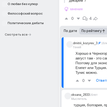
"дикарем"?
О любви без купюр
мнения
Философский вопрос
0
4
Политические дебаты
По дате
По рейтингу
Смотреть все
dmitrii_kozyrev_3
16л
Гений
Хорошо в Черногори
август там - это са
Поэтому для эконо
Египет или Турция. 
Тунис можно.
0
Ответ
oksana_2833
16лет
Мыслитель
турция, болгария, п