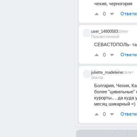
чехия, черногория
0
Ответи
user_14800583
16лет
Просветленный
СЕВАСТОПОЛЬ- там
0
Ответи
juliette_madeleine
16лет
Знаток
Болгария, Чехия, Кар
более "цивильные" 
курорты.. . да куда 
месяц шикарный =)
0
Ответи