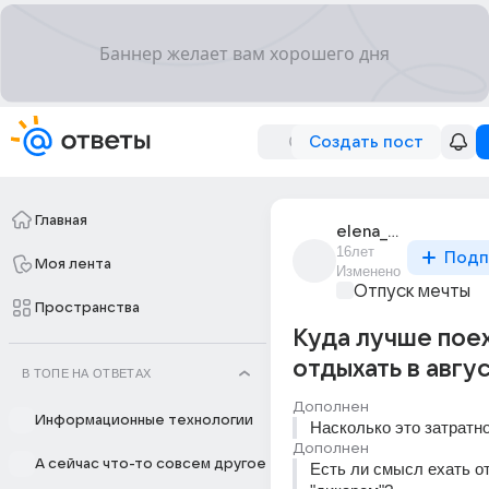
Создать пост
Главная
elena_tarasova_478
16лет
Подп
Моя лента
Изменено
Отпуск мечты
Пространства
Куда лучше пое
отдыхать в авгу
В ТОПЕ НА ОТВЕТАХ
Дополнен
Информационные технологии
Насколько это затратн
Дополнен
А сейчас что-то совсем другое
Есть ли смысл ехать о