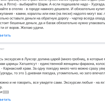
и, в Ялте) - выбирайте Шарм. А если подешевле надо - Хургада.
пайте в отелях - в городе намного дешевле. И обязательно купит
купания - камни, кораллы или ежи (на песке) надолго могут вас 
ельно оставьте деньги на обратную дорогу - чартер всегда опазды
 стоит бешеные деньги, да и багаж обязательно нужно упаковать 
ти от воров. Желаю удачи.
ветить
лет
ь экскурсия в Луксор: долина царей (много гробниц, в которые 
храм царицы Хатшепсут - единственной женщины-фараона, колос
- Карнакский храм. За одну поездку много чего можно сразу увид
ургады, то это 1-дневная поездка, утомительно, но зато впечатл
ожно и не говорить, все увидете сами. Экскурсии любые - на яхт
р. 
:)))))
ветить