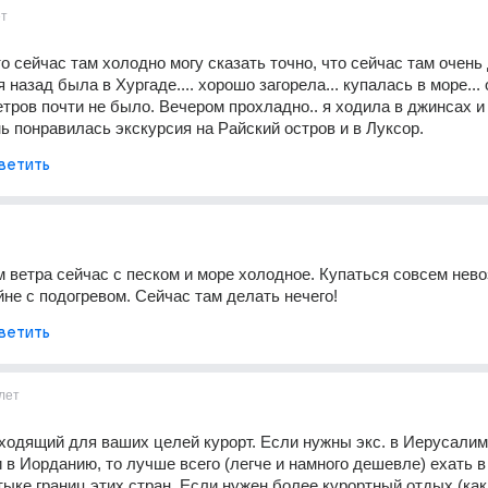
ет
то сейчас там холодно могу сказать точно, что сейчас там очень 
ня назад была в Хургаде.... хорошо загорела... купалась в море... 
етров почти не было. Вечером прохладно.. я ходила в джинсах и 
ь понравилась экскурсия на Райский остров и в Луксор.
ветить
 ветра сейчас с песком и море холодное. Купаться совсем нево
йне с подогревом. Сейчас там делать нечего!
ветить
лет
одящий для ваших целей курорт. Если нужны экс. в Иерусалим,
 в Иорданию, то лучше всего (легче и намного дешевле) ехать в 
тыке границ этих стран. Если нужен более курортный отдых (как