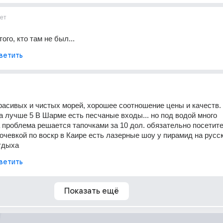
ет
ого, кто там не был...
ветить
расивых и чистых морей, хорошее соотношение цены и качеств. 
а лучше 5 В Шарме есть песчаные входы... но под водой много 
 проблема решается тапочками за 10 дол. обязательно посетите 
очевкой по воскр в Каире есть лазерные шоу у пирамид на русск.
тдыха
ветить
Показать ещё