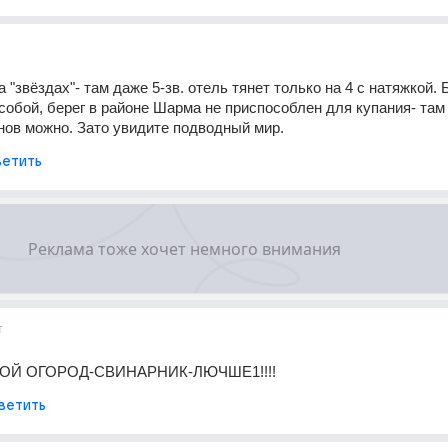
 "звёздах"- там даже 5-зв. отель тянет только на 4 с натяжкой. Б
 собой, берег в районе Шарма не приспособлен для купания- там 
нов можно. Зато увидите подводный мир.
етить
т
ОЙ ОГОРОД-СВИНАРНИК-ЛЮЧШЕ1!!!!
ветить