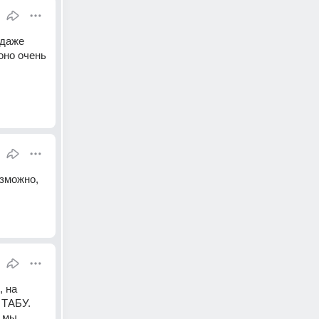
даже 
оно очень 
зможно, 
 на 
ТАБУ. 
 мы 