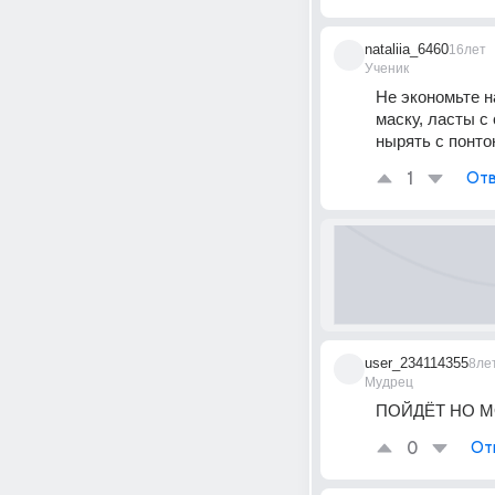
nataliia_6460
16лет
Ученик
Не экономьте на
маску, ласты с
нырять с понто
1
Отв
user_234114355
8ле
Мудрец
ПОЙДЁТ НО М
0
От