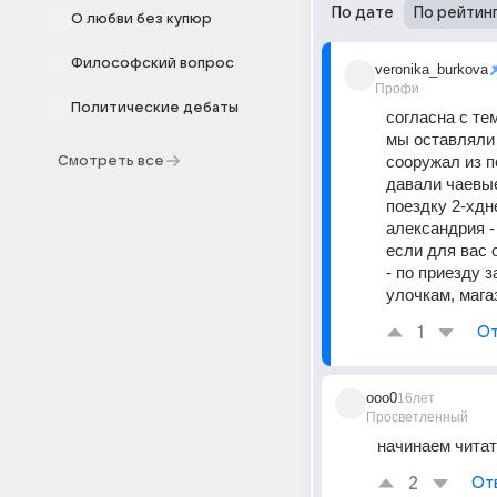
По дате
По рейтин
О любви без купюр
Философский вопрос
veronika_burkova
Профи
Политические дебаты
согласна с тем
мы оставляли 
сооружал из п
Смотреть все
давали чаевые
поездку 2-хдн
александрия - 
если для вас 
- по приезду 
улочкам, мага
1
От
ooo0
16лет
Просветленный
начинаем читат
2
От