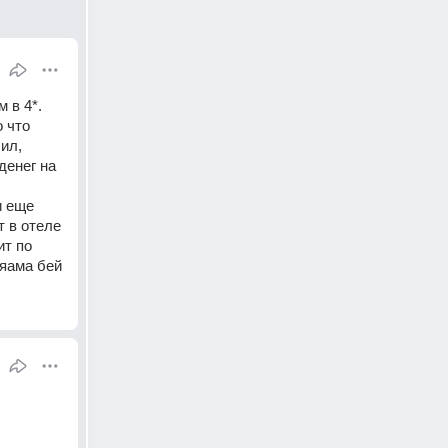
 в 4*. 
 что 
ил, 
енег на 
 еще 
 в отеле 
т по 
няама бей