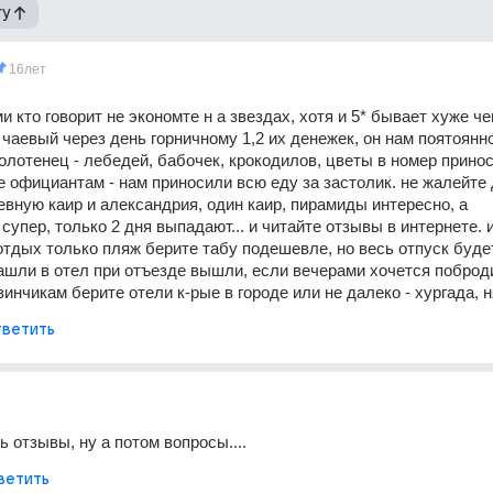
гу
16лет
и кто говорит не экономте н а звездах, хотя и 5* бывает хуже чем
чаевый через день горничному 1,2 их денежек, он нам поятоянно
олотенец - лебедей, бабочек, крокодилов, цветы в номер принос
 официантам - нам приносили всю еду за застолик. не жалейте д
евную каир и александрия, один каир, пирамиды интересно, а 
супер, только 2 дня выпадают... и читайте отзывы в интернете. и
отдых только пляж берите табу подешевле, но весь отпуск будет
зашли в отел при отъезде вышли, если вечерами хочется поброди
зинчикам берите отели к-рые в городе или не далеко - хургада, 
ветить
ь отзывы, ну а потом вопросы....
ветить