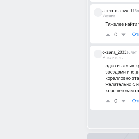
albina_malova_1
16л
Ученик
Тяжелее найти т
0
От
oksana_2833
16лет
Мыслитель
одно из амых к
звездами иногд
коралловно эта
желательно с н
хорошеговам о
0
От