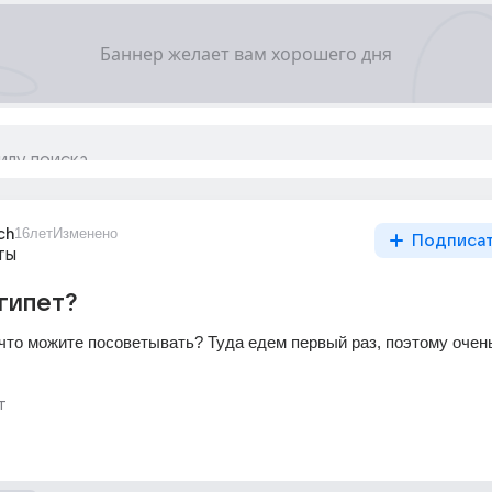
ch
16лет
Изменено
Подписа
ты
Египет?
 что можите посоветывать? Туда едем первый раз, поэтому очень
т