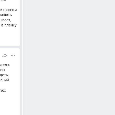
 
е тапочки 
лишить 
вает, 
в пленку 
можно 
сы 
еть. 
ений 
ах, 