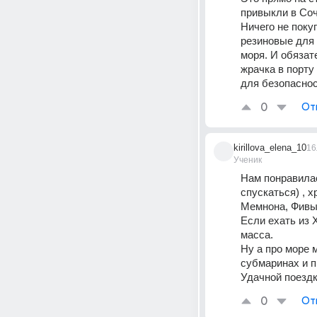
привыкли в Соч
Ничего не поку
резиновые для 
моря. И обязат
жрачка в порту
для безопаснос
0
От
kirillova_elena_10
16
Ученик
Нам понравилас
спускаться) , 
Мемнона, Фивы 
Если ехать из Х
масса. 
Ну а про море м
субмаринах и п
Удачной поездки
0
От