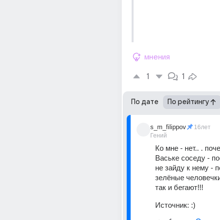
мнения
1
1
По дате
По рейтингу
s_m_filippov
16лет
Гений
Ко мне - нет.. . поче
Ваське соседу - пос
не зайду к нему - п
зелёные человечки 
так и бегают!!!
Источник:
:)