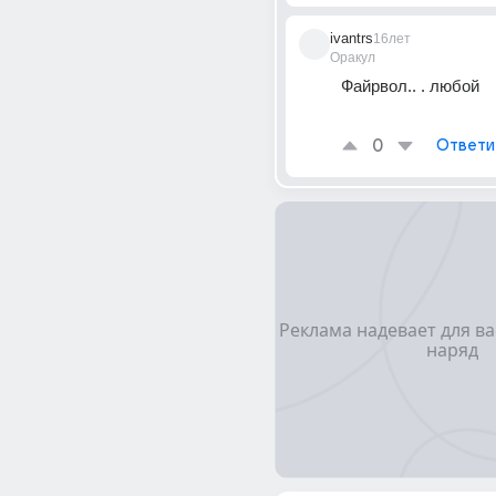
ivantrs
16лет
Оракул
Файрвол.. . любой 
0
Ответи