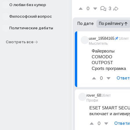
О любви без купюр
0
3
Философский вопрос
По дате
По рейтингу
Политические дебаты
user_19584165
16лет
Смотреть все
Мыслитель
Файерволы 
COMODO 
OUTPOST 
Cports програмка
0
Ответ
rover_68
16лет
Профи
ESET SMART SECUR
включает и антивир
0
Ответи