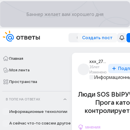
Создать пост
Главная
xxx_2783
16лет
Подп
Моя лента
Изменено
Информационны
Пространства
Люди SOS ВЫРУЧ
В ТОПЕ НА ОТВЕТАХ
Прога кат
контролирует
Информационные технологии
А сейчас что-то совсем другое
мнения