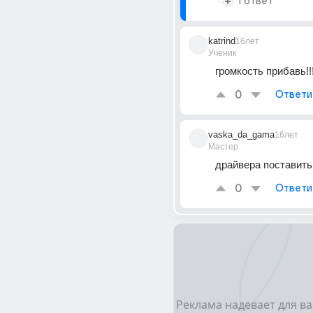
1 ответ
katrind
16лет
Ученик
громкость прибавь!!!!
0
Ответи
vaska_da_gama
16лет
Мастер
драйвера поставить
0
Ответи