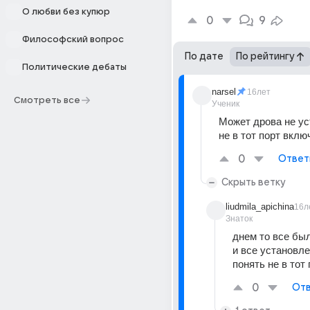
О любви без купюр
0
9
Философский вопрос
По дате
По рейтингу
Политические дебаты
narsel
16лет
Смотреть все
Ученик
Может дрова не ус
не в тот порт вклю
0
Ответ
Скрыть ветку
liudmila_apichina
16л
Знаток
днем то все бы
и все установлен
понять не в тот 
0
Отв