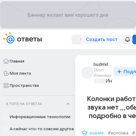
Создать пост
Главная
liudmila_apichina
16лет
Подп
Моя лента
Изменено
Информацио
Пространства
Колонки работ
В ТОПЕ НА ОТВЕТАХ
звука нет ,,,о
подробно в ч
Информационные технологии
А сейчас что-то совсем другое
знания
#колонка
#