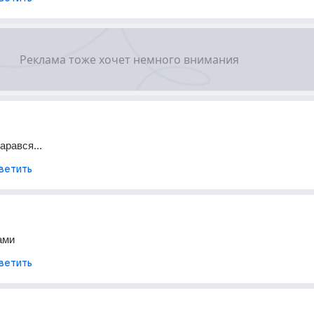
арався...
ветить
ами
ветить