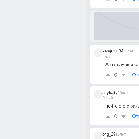
kenguru_34
16лет
Гуру
А тыв лучше ст
0
От
altybalty
16лет
Гений
пейте его с рак
0
От
brig_29
16лет