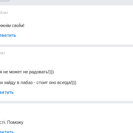
16лет
ижнім своЇм!
тветить
лет
я не может не радовать!)))
и зайду в лабаз - стоит оно всегда!)))
ветить
сті. Поможу
ветить