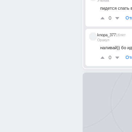
Ученик
пидется спать 
0
От
knopa_377
16лет
Оракул
наливай)) бо и
0
От