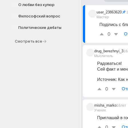
О любви без купюр
user_23863620
Философский вопрос
Мастер
Поділись с бл
Политические дебаты
0
О
Смотреть все
drug_berezhnyi_3
16
Мыслитель
Радоваться! 
Сей факт и мен
Источник:
Как н
0
От
misha_marko
16лет
Ученик
Приглашай в го
0
От