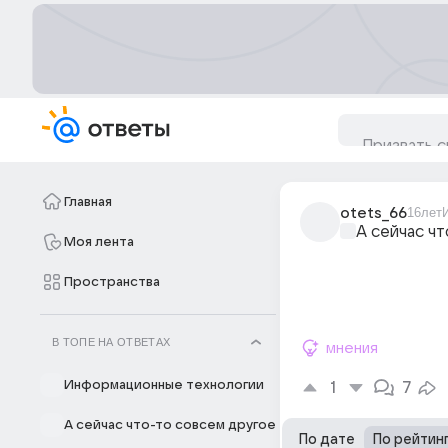
Главная
otets_66
16лет
А сейчас ч
Моя лента
Пространства
В ТОПЕ НА ОТВЕТАХ
мнения
Информационные технологии
1
7
А сейчас что-то совсем другое
По дате
По рейтин