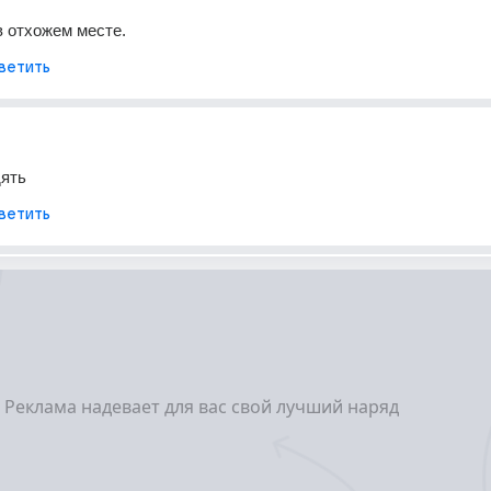
в отхожем месте.
ветить
дять
ветить