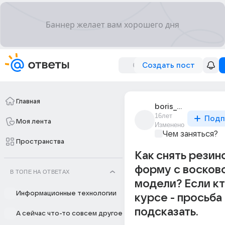
Создать пост
Главная
boris_borisov_193
16лет
Подп
Моя лента
Изменено
Чем заняться?
Пространства
Как снять рези
форму с восков
В ТОПЕ НА ОТВЕТАХ
модели? Если кт
Информационные технологии
курсе - просьба
подсказать.
А сейчас что-то совсем другое