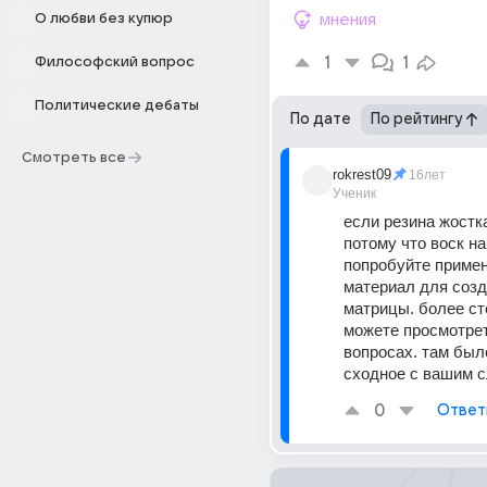
О любви без купюр
мнения
1
1
Философский вопрос
Политические дебаты
По дате
По рейтингу
Смотреть все
rokrest09
16лет
Ученик
если резина жостка
потому что воск на
попробуйте примен
материал для созда
матрицы. более сто
можете просмотрет
вопросах. там было
сходное с вашим с
0
Ответ