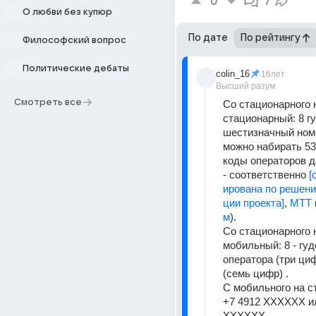
0
7
О любви без купюр
По дате
По рейтингу
Философский вопрос
Политические дебаты
colin_16
16лет
Высший разум
Смотреть все
Со стационарного н
стационарный: 8 гу
шестизначный номе
можно набирать 53 
коды операторов д
- соответственно 
[
ирована по решен
ции проекта]
, 
МТТ
 
м
). 
Со стационарного н
мобильный: 8 - гудо
оператора (три циф
(семь цифр) . 
С мобильного на с
+7 4912 XXXXXX ил
XXXXXX 