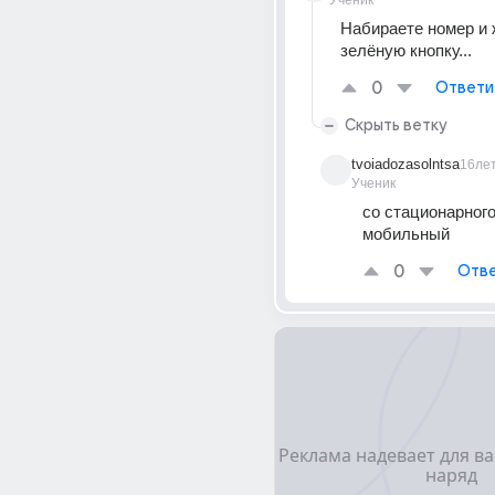
Ученик
Набираете номер и 
зелёную кнопку...
0
Ответи
Скрыть ветку
tvoiadozasolntsa
16ле
Ученик
со стационарного 
мобильный
0
Отве