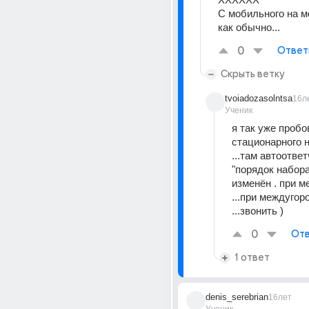
С мобильного на м
как обычно...
0
Ответ
Скрыть ветку
tvoiadozasolntsa
16л
Ученик
я так уже пробо
стационарного 
...там автоответ
"порядок набора
изменён . при м
...при междугор
...звонить )
0
Отв
1 ответ
denis_serebrian
16лет