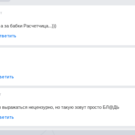
ет
а за бабки Расчетчица...)))
тветить
ветить
т
ы выражаться нецензурно, но такую зовут просто БЛ@ДЬ
ветить