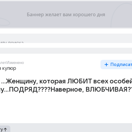
6лет
Изменено
Подписа
з купюр
 ...Женщину, которая ЛЮБИТ всех особе
лу...ПОДРЯД????Наверное, ВЛЮБЧИВАЯ?
гу