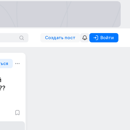
Создать пост
Войти
ться
й
??