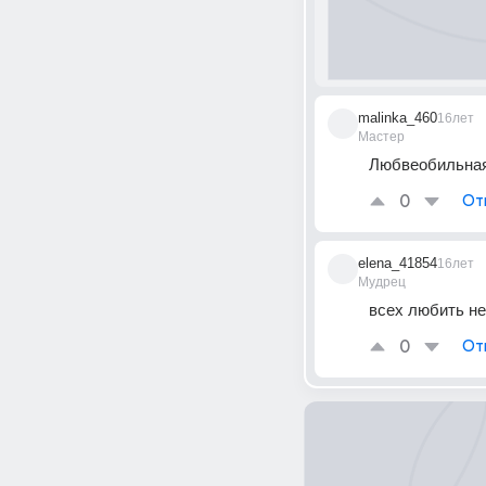
malinka_460
16лет
Мастер
Любвеобильная 
0
От
elena_41854
16лет
Мудрец
всех любить н
0
От