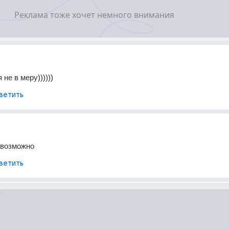
не в меру))))))
ветить
евозможно
ветить