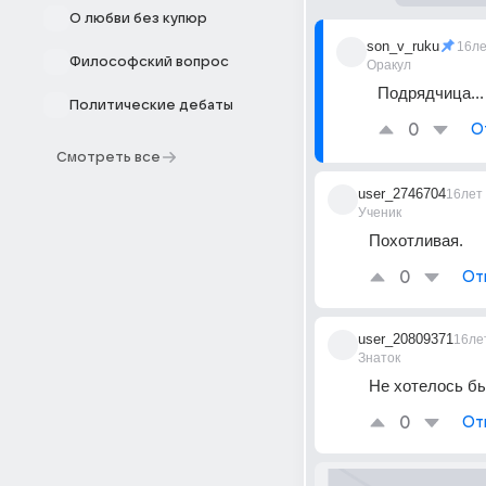
О любви без купюр
son_v_ruku
16л
Философский вопрос
Оракул
Подрядчица... 
Политические дебаты
0
О
Смотреть все
user_2746704
16лет
Ученик
Похотливая.
0
От
user_20809371
16ле
Знаток
Не хотелось б
0
От