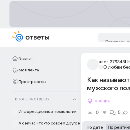
Главная
user_3793431
1
О любви бе
Моя лента
Как называют
Пространства
мужского по
В ТОПЕ НА ОТВЕТАХ
мнения
Информационные технологии
0
5
А сейчас что-то совсем другое
По дате
По рейтин