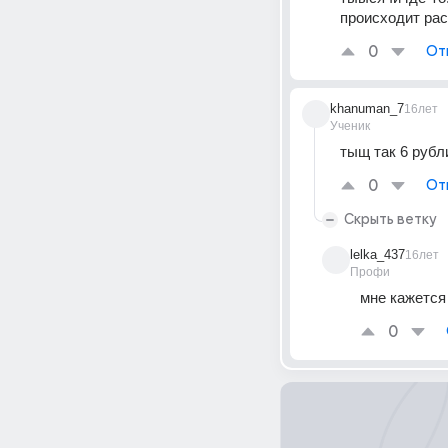
происходит рас
0
От
khanuman_7
16лет
Ученик
тыщ так 6 рубл
0
От
Скрыть ветку
lelka_437
16лет
Профи
мне кажется 
0