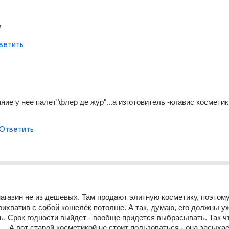
?
ветить
вание у нее палет"флер де жур"...а изготовитель -клавис косметик,
Ответить
магазин не из дешевых. Там продают элитную косметику, поэтому 
прихватив с собой кошелёк потолще. А так, думаю, его должны уж
ь. Срок годности выйдет - вообще придется выбрасывать. Так что
. . А вот старой косметикой не стоит пользоваться - она засыхает