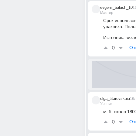
evgenii_babich_10
1
Мастер
Срок использов
упаковка. Поль
Источник:
виза
0
От
olga_titarovskaia
16
Ученик
м. б. около 1800
0
От