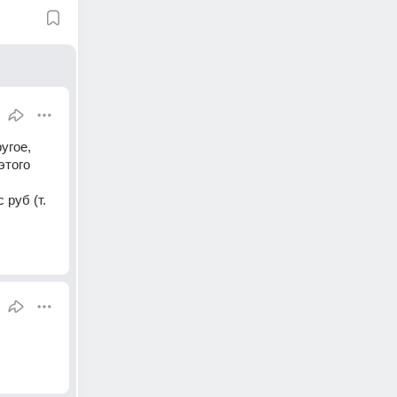
гое, 
того 
руб (т. 