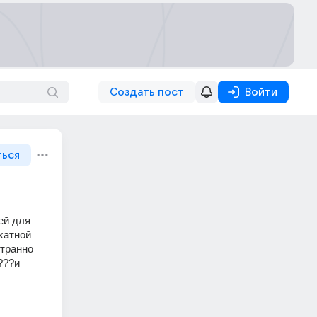
Создать пост
Войти
ться
й для 
хатной 
транно 
??и 