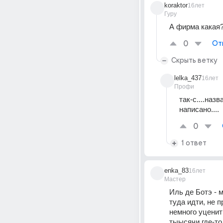
koraktor
16лет
Гуру
А фирма какая
0
От
Скрыть ветку
lelka_437
16лет
Профи
так-с....наз
написано....
0
1 ответ
enka_83
16лет
Мастер
Иль де Ботэ - 
туда идти, не 
немного уценит
тыысячи где-то.