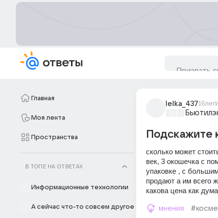
Главная
lelka_437
16лет
Бьютилэ
Моя лента
Подскажите 
Пространства
сколько может стоить
век, 3 окошечка с по
В ТОПЕ НА ОТВЕТАХ
упаковке , с большим
продают а им всего ж
Информационные технологии
какова цена как дум
А сейчас что-то совсем другое
мнения
#косме