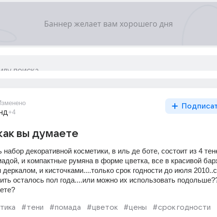
Изменено
Подписа
нд
+4
как вы думаете
 набор декоративной косметики, в иль де боте, состоит из 4 тене
мадой, и компактные румяна в форме цветка, все в красивой бар
 деркалом, и кисточками....только срок годности до июля 2010..с
ить осталось пол года....или можно их использовать подольше??
аете?
тика
#тени
#помада
#цветок
#цены
#срок годности