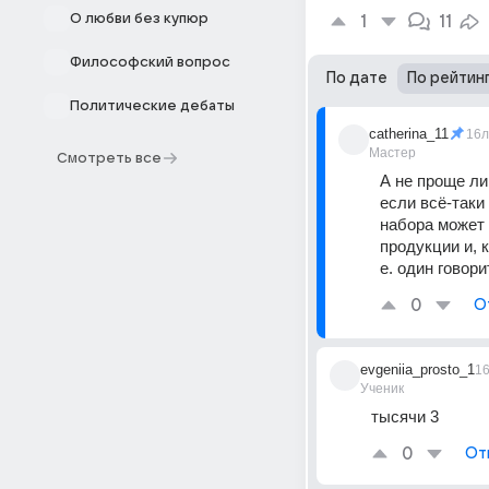
О любви без купюр
1
11
Философский вопрос
По дате
По рейтин
Политические дебаты
catherina_11
16л
Мастер
Смотреть все
А не проще ли
если всё-таки
набора может 
продукции и, к
е. один говори
0
О
evgeniia_prosto_1
1
Ученик
тысячи 3
0
От