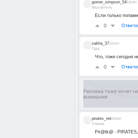
gomer_simpson_54
16лет
Мыслитель
Если только попами
0
Ответи
sakha_37
16лет
Гуру
Что, тоже сегодня 
0
Ответи
pirates_net
16лет
Ученик
Pir@tk@ - PIRATES,