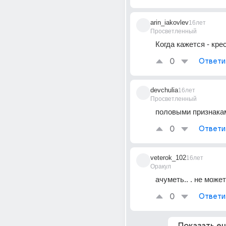
arin_iakovlev
16лет
Просветленный
Когда кажется - крес
0
Ответи
devchulia
16лет
Просветленный
половыми признакам
0
Ответи
veterok_102
16лет
Оракул
ачуметь.. . не может
0
Ответи