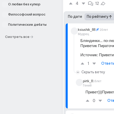
4
12
О любви без купюр
Философский вопрос
По дате
По рейтингу
Политические дебаты
ksiushik_88
16лет
Мудрец
Смотреть все
Бляндинки... по-люб
Приветик Пираточк
Источник:
Привети
1
Ответ
Скрыть ветку
pirtk_8
16лет
Гений
Привет)))Привет
0
Отв