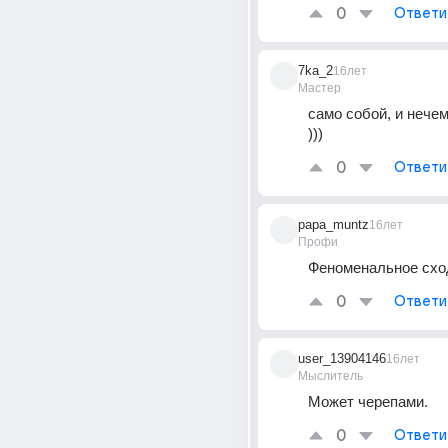
0
Ответи
7ka_2
16лет
Мастер
само собой, и нечем
)))
0
Ответи
papa_muntz
16лет
Профи
Феноменальное сход
0
Ответи
user_13904146
16лет
Мыслитель
Может черепами.
0
Ответи