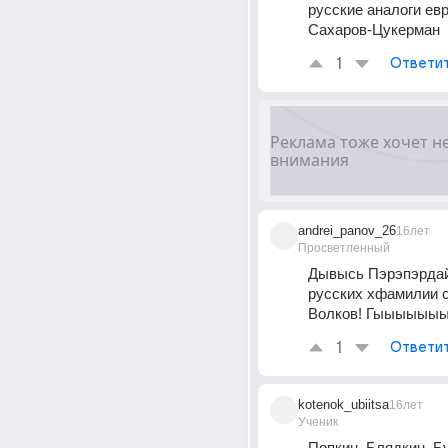
русские аналоги евр
Сахаров-Цукерман
1
Ответи
andrei_panov_26
16лет
Просветленный
Дывысь Пэрэпэрдайл
русских хфамилии 
Волков! Гыыыыыы
1
Ответи
kotenok_ubiitsa
16лет
Ученик
Попкин, Блядкин, Б