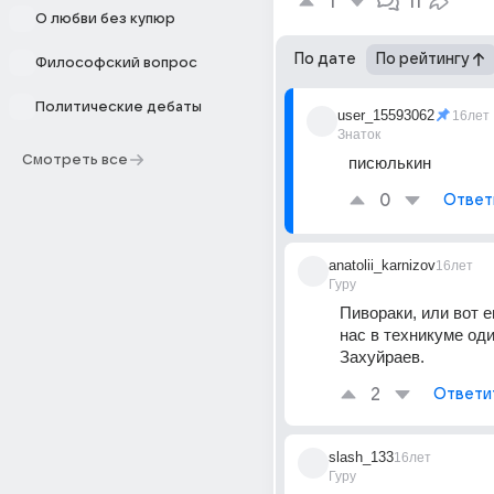
1
11
О любви без купюр
По дате
По рейтингу
Философский вопрос
Политические дебаты
user_15593062
16лет
Знаток
Смотреть все
писюлькин
0
Ответ
anatolii_karnizov
16лет
Гуру
Пивораки, или вот е
нас в техникуме од
Захуйраев.
2
Ответи
slash_133
16лет
Гуру