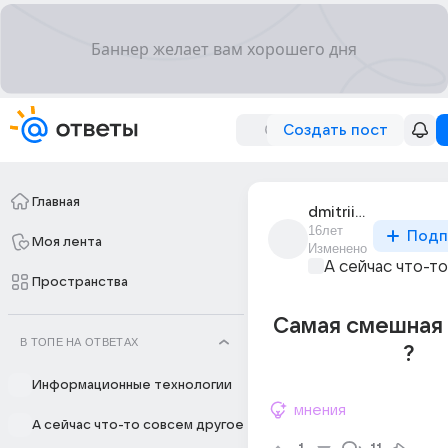
Создать пост
Главная
dmitrii_kolotsei_1
16лет
Подп
Моя лента
Изменено
А сейчас что-т
Пространства
Самая смешная
В ТОПЕ НА ОТВЕТАХ
?
Информационные технологии
мнения
А сейчас что-то совсем другое