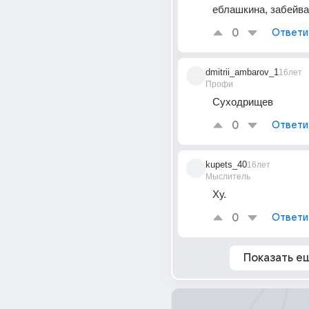
еблашкина, забейва
0
Ответи
dmitrii_ambarov_1
16лет
Профи
Суходрищев
0
Ответи
kupets_40
16лет
Мыслитель
Ху.
0
Ответи
Показать е