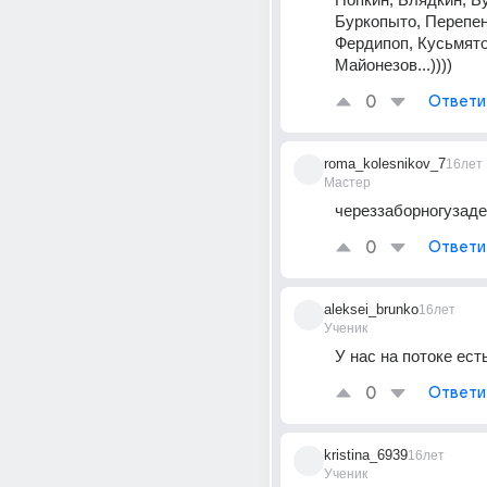
Буркопыто, Перепен
Фердипоп, Кусьмято
Майонезов...))))
0
Ответи
roma_kolesnikov_7
16лет
Мастер
череззаборногузад
0
Ответи
aleksei_brunko
16лет
Ученик
У нас на потоке ес
0
Ответи
kristina_6939
16лет
Ученик