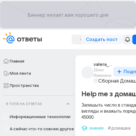
Создать пост
Главная
valera_ostapenko_7
16лет
Подп
Моя лента
Изменено
Сборная Домаш
Пространства
Help me з дома
В ТОПЕ НА ОТВЕТАХ
Запишыть число в станда
вигляды и вкажыть поряд
45000
Информационные технологии
знания
#домашка
А сейчас что-то совсем другое