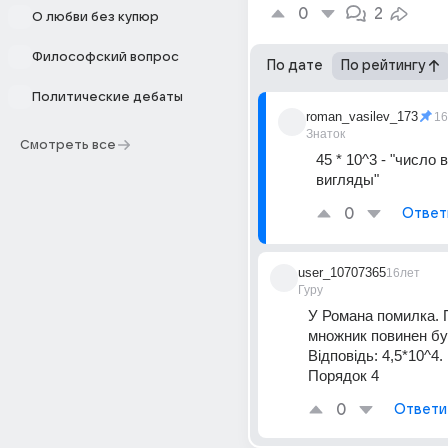
0
2
О любви без купюр
Философский вопрос
По дате
По рейтингу
Политические дебаты
roman_vasilev_173
16
Знаток
Смотреть все
45 * 10^3 - "число 
вигляды"
0
Ответ
user_10707365
16лет
Гуру
У Романа помилка. 
Відповідь: 4,5*10^4. 
Порядок 4
0
Ответи