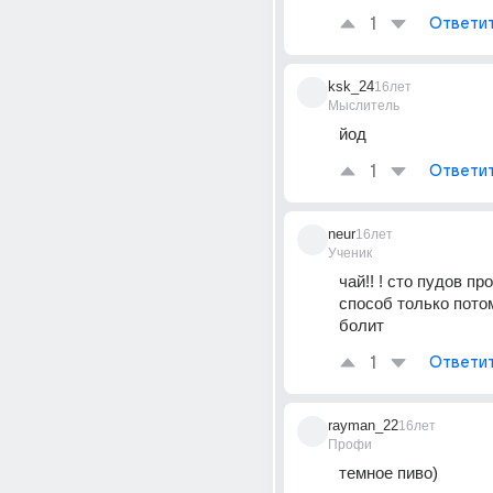
1
Ответи
ksk_24
16лет
Мыслитель
йод
1
Ответи
neur
16лет
Ученик
чай!! ! сто пудов пр
способ только потом
болит
1
Ответи
rayman_22
16лет
Профи
темное пиво)