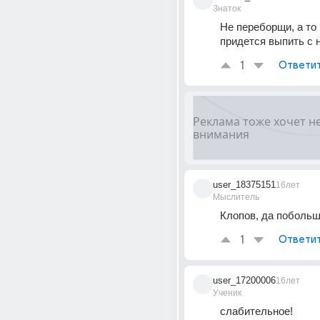
Знаток
Не переборщи, а то 
придется выпить с н
1
Ответи
user_18375151
16лет
Мыслитель
Клопов, да побольше
1
Ответи
user_17200006
16лет
Ученик
слабительное!