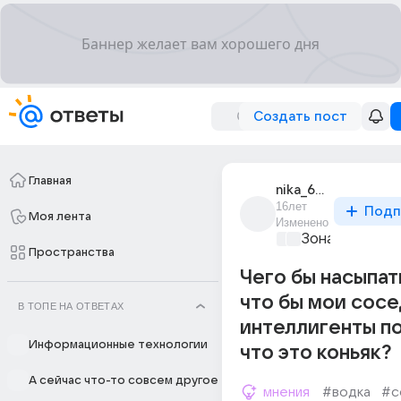
Создать пост
Главная
nika_6930
16лет
Подп
Моя лента
Изменено
Зона Риска
+1
Пространства
Чего бы насыпат
что бы мои сос
В ТОПЕ НА ОТВЕТАХ
интеллигенты п
Информационные технологии
что это коньяк?
А сейчас что-то совсем другое
мнения
#водка
#с