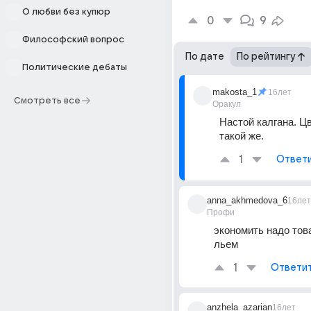
О любви без купюр
0
9
Философский вопрос
По дате
По рейтингу
Политические дебаты
makosta_1
16лет
Смотреть все
Оракул
Настой калгана. Цв
такой же.
1
Ответ
anna_akhmedova_6
16лет
Профи
экономить надо тов
льем
1
Ответи
anzhela_azarian
16лет