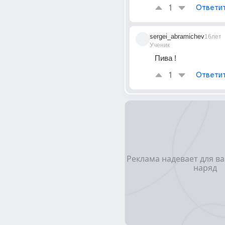
1
Ответи
sergei_abramichev
16лет
Ученик
Пива !
1
Ответи