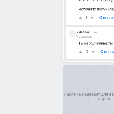
Источник:
получила))
1
Ответи
pishi4itai
16лет
Мыслитель
Ты не хулиганьё,ты
0
Ответи