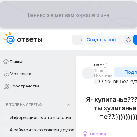
Создать пост
Главная
user_10765106
16лет
Подп
Моя лента
Изменено
О любви без ку
Пространства
Я- хулиганье???:
В ТОПЕ НА ОТВЕТАХ
ты хулиганье
те??:)))))))))
Информационные технологии
А сейчас что-то совсем другое
мнения