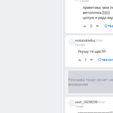
Гений
приветики, моя л
метолочка:)))))) 
целую и рада вид
0
Отве
mototsikletka
16лет
Профи
Укушу тя щас!!!!
1
Ответи
user_14238239
16лет
Гений
хехехеехехехехех)))))