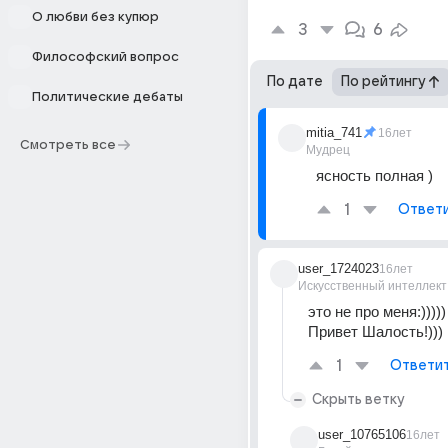
О любви без купюр
3
6
Философский вопрос
По дате
По рейтингу
Политические дебаты
mitia_741
16лет
Смотреть все
Мудрец
ясность полная )
1
Ответ
user_1724023
16лет
Искусственный интеллект
это не про меня:))))) 
Привет Шалость!)))
1
Ответи
Скрыть ветку
user_10765106
16лет