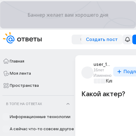
Создать пост
Главная
user_12178590
16лет
Подп
Моя лента
Изменено
Киномания
+2
Пространства
Какой актер?
В ТОПЕ НА ОТВЕТАХ
Информационные технологии
А сейчас что-то совсем другое