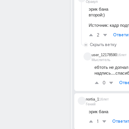
Оракул
эрик бана 
второй:)
Источник:
кадр подп
2
Ответи
Скрыть ветку
user_12178590
16лет
Мыслитель
ебтоть не догнал
надпись....спаси
0
Отве
nortia_1
16лет
Гений
эрик бана
1
Ответи