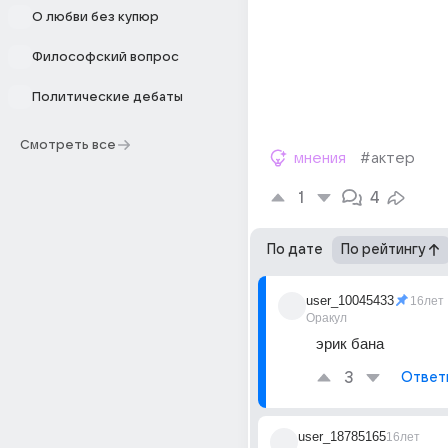
О любви без купюр
Философский вопрос
Политические дебаты
Смотреть все
мнения
#актер
1
4
По дате
По рейтингу
user_10045433
16лет
Оракул
эрик бана
3
Ответ
user_18785165
16лет