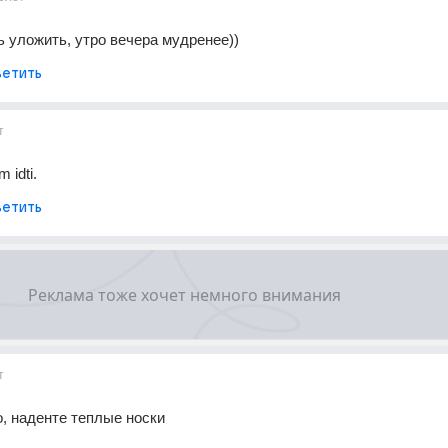
ь уложить, утро вечера мудренее))
етить
т
 idti.
етить
т
, наденте теплые носки