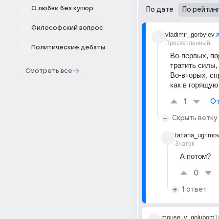
О любви без купюр
По дате
По рейтин
Философский вопрос
vladimir_gorbylev
Просветленный
Политические дебаты
Во-первых, по
тратить силы, 
Смотреть все
Во-вторых, спр
как в горящую 
1
От
Скрыть ветку
tatiana_ugrimo
Знаток
А потом?
0
1 ответ
mouse_v_golubom
1