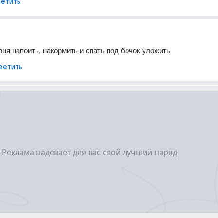
етить
коня напоить, накормить и спать под бочок уложить
ветить