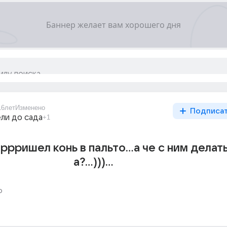
16лет
Изменено
Подписа
ли до сада
+1
у пррришел конь в пальто...а че с ним делат
а?...)))...
о