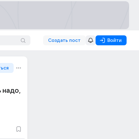
Создать пост
Войти
ться
ь надо,