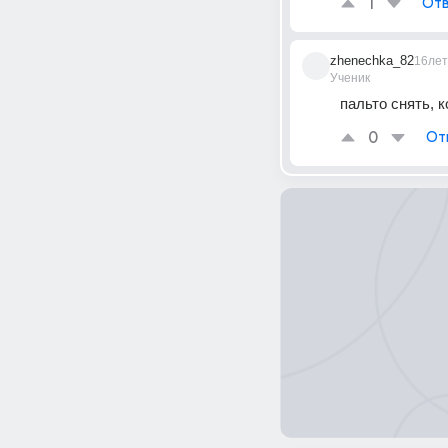
1
Отв
zhenechka_82
16лет
Ученик
пальто снять, 
0
От