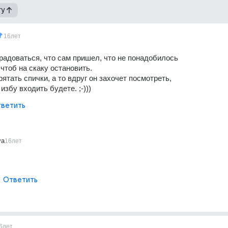
гу
16лет
радоваться, что сам пришел, что не понадобилось 
чтоб на скаку остановить. 
ятать спички, а то вдруг он захочет посмотреть, 
избу входить будете. ;-)))
ветить
va
16лет
Ответить
6лет