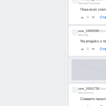
Просветленный
Пока всех спат
1
Отв
user_24005598
16ле
Мастер
Na progulcu s nim
1
Отв
user_24261739
16ле
Мыслитель
Снимите пальто