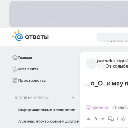
Главная
potselui_tigra
От колыбе
Моя лента
Пространства
...о_О...к мя
В ТОПЕ НА ОТВЕТАХ
мнения
#пальт
Информационные технологии
6
7
А сейчас что-то совсем другое