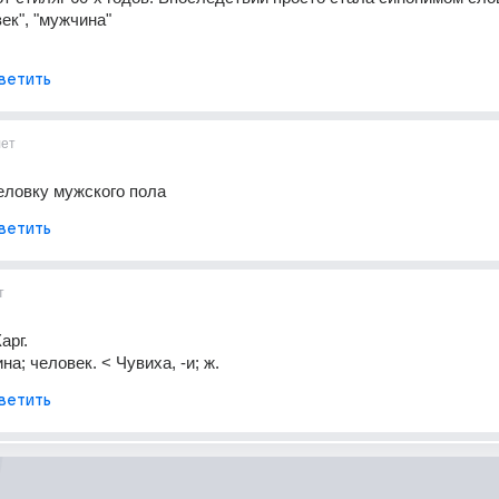
ек", "мужчина" 
ветить
лет
еловку мужского пола
ветить
т
арг. 
а; человек. < Чувиха, -и; ж.
ветить