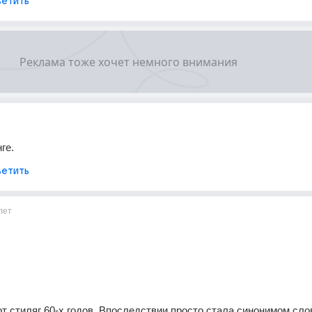
етить
ге.
етить
лет
т стиляг 60-х годов. Впоследствии просто стала синонимом слов