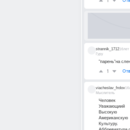
1
Отв
strannik_1712
16лет
Гуру
"парень"на слен
1
Отв
viacheslav_frolov
16
Мыслитель
Человек 
Уважающиий 
Высокую 
Американскую 
Культуру. 
Аббревиатура о