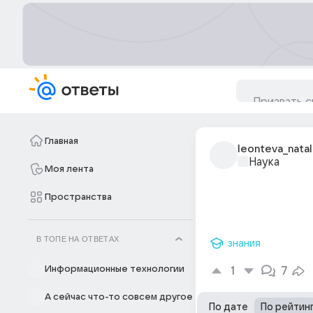
Главная
leonteva_natal
Наука
Моя лента
Пространства
В ТОПЕ НА ОТВЕТАХ
знания
Информационные технологии
1
7
А сейчас что-то совсем другое
По дате
По рейтин