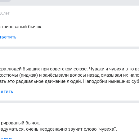
16лет
астрированый бычок.
тветить
ера людей бывших при советском союзе. Чуваки и чувихи в то вр
костюмы (пиджак) и зачёсывали волосы назад смазывая их напо
зать это радикальное движение людей. Наподобии нынешних суб
етить
стрированый бычок. 
задуматься, очень неодозначно звучит слово "чувиха".