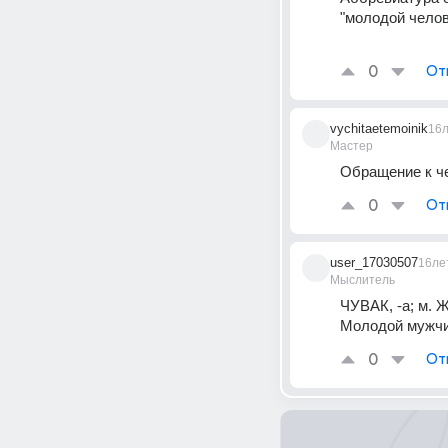
"молодой челов
0
От
vychitaetemoinik
16
Мастер
Обращение к ч
0
От
user_17030507
16ле
Мыслитель
ЧУВАК, -а; м. Ж
Молодой мужчин
0
От