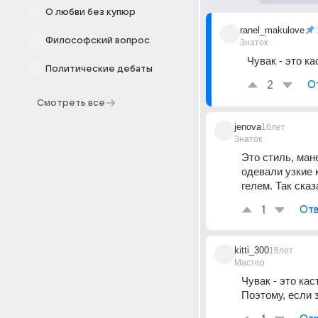
О любви без купюр
ranel_makulove
Философский вопрос
Знаток
Чувак - это к
Политические дебаты
2
О
Смотреть все
jenova
16лет
Знаток
Это стиль, ман
одевали узкие 
гелем. Так ска
1
Отв
kitti_300
16лет
Мастер
Чувак - это ка
Поэтому, если 