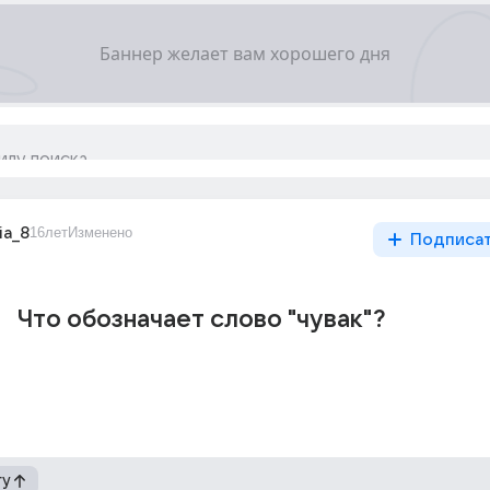
ia_8
16лет
Изменено
Подписа
Что обозначает слово "чувак"?
гу