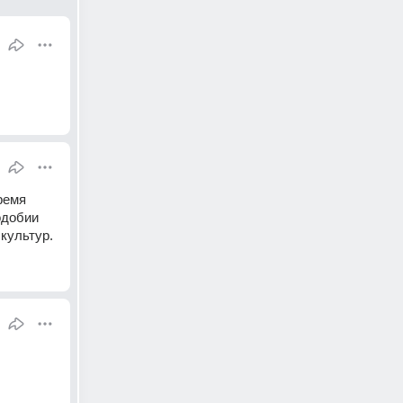
емя 
добии 
культур.