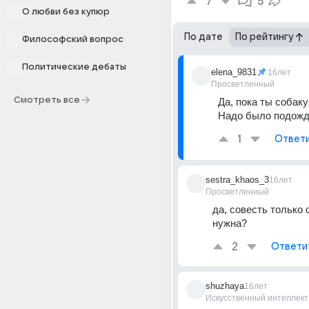
7
5
О любви без купюр
По дате
По рейтингу
Философский вопрос
Политические дебаты
elena_9831
16лет
Просветленный
Смотреть все
Да, пока ты собаку 
Надо было подожд
1
Ответ
sestra_khaos_3
16лет
Просветленный
да, совесть только о
нужна?
2
Ответи
shuzhaya
16лет
Искусственный интеллект