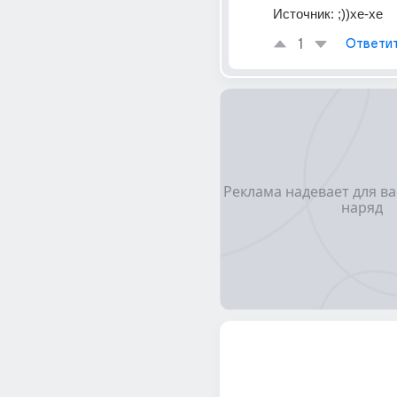
Источник:
;))хе-хе
1
Ответи