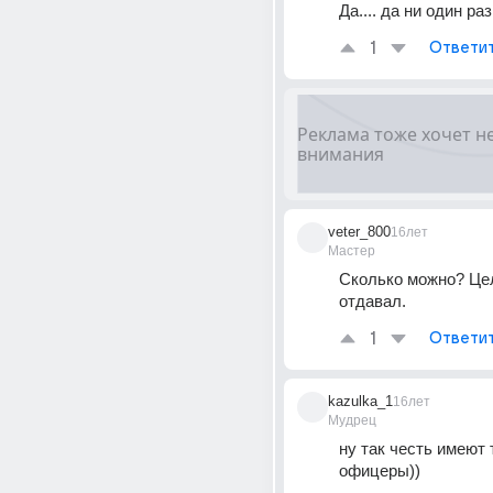
Да.... да ни один ра
1
Ответи
veter_800
16лет
Мастер
Сколько можно? Цел
отдавал.
1
Ответи
kazulka_1
16лет
Мудрец
ну так честь имеют т
офицеры))