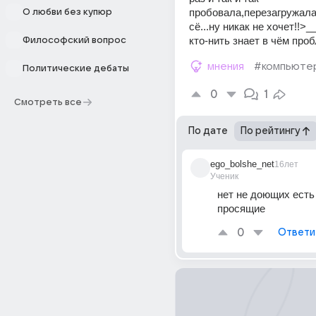
пробовала,перезагружала 
О любви без купюр
сё...ну никак не хочет!!>
кто-нить знает в чём про
Философский вопрос
мнения
#компьюте
Политические дебаты
0
1
Смотреть все
По дате
По рейтингу
ego_bolshe_net
16лет
Ученик
нет не доющих есть 
просящие
0
Ответи