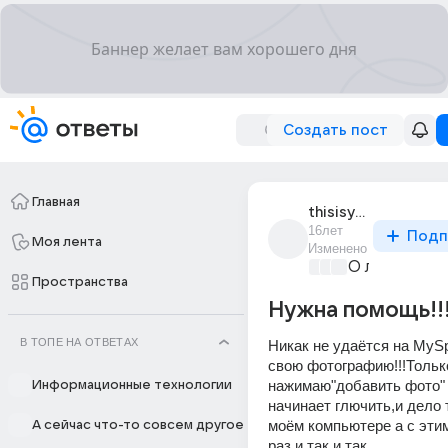
Создать пост
Главная
thisisyou
16лет
Подп
Моя лента
Изменено
О любви без
Пространства
Нужна помощь!!!
В ТОПЕ НА ОТВЕТАХ
Никак не удаётся на MySp
свою фотографию!!!Только
нажимаю"добавить фото" 
Информационные технологии
начинает глючить,и дело т
моём компьютере а с этим 
А сейчас что-то совсем другое
раз и так и так 