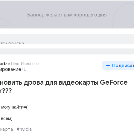
radze
16лет
Изменено
Подписа
ирование
+1
новить дрова для видеокарты GeForce
r???
 могу найти=(
 всем)
карта
#nvidia