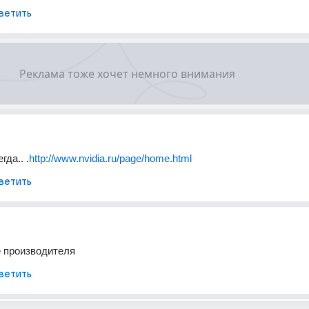
ветить
гда.. .
http://www.nvidia.ru/page/home.html
ветить
е производителя
ветить