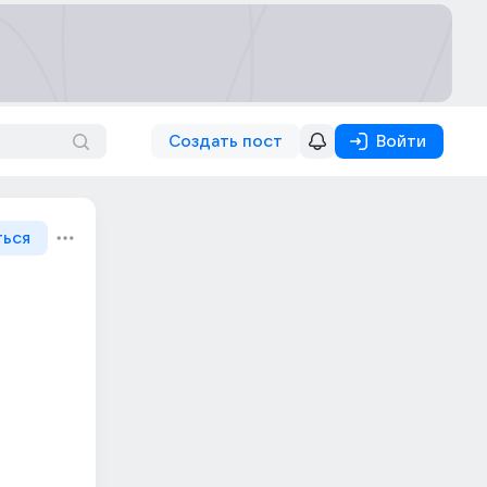
Создать пост
Войти
ться