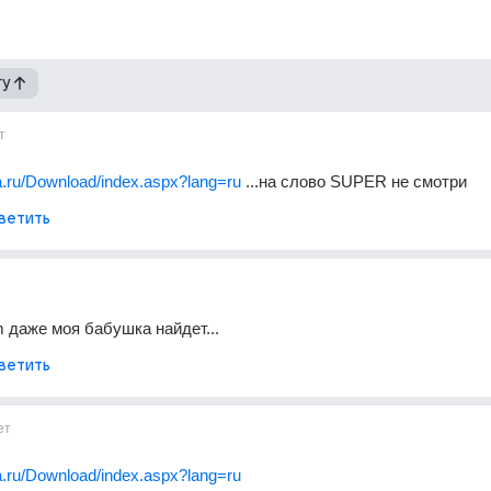
гу
т
ia.ru/Download/index.aspx?lang=ru
 ...на слово SUPER не смотри
ветить
m даже моя бабушка найдет...
ветить
ет
ia.ru/Download/index.aspx?lang=ru