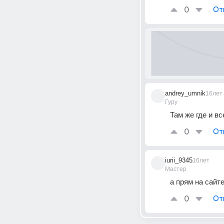
0
От
andrey_umnik
16лет
Гуру
Там же где и все
0
От
iurii_9345
16лет
Мастер
а прям на сайт
0
От