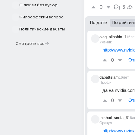
О любви без купюр
0
5
Философский вопрос
По дате
По рейтин
Политические дебаты
oleg_alioshin_1
16ле
Ученик
Смотреть все
http://www.nvid
0
От
dabattslam
16лет
Профи
да на nvidia.co
0
От
mikhail_sirota_6
16л
Оракул
http://www.nvid