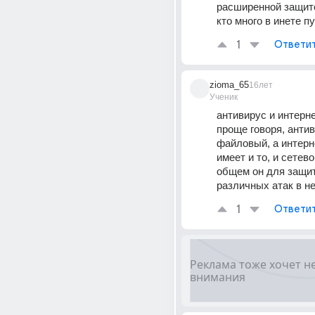
расширенной защитой
кто много в инете п
1
Ответи
zioma_65
16лет
Ученик
антивирус и интерн
проще говоря, антиви
файловый, а интерне
имеет и то, и сетевой
общем он для защит
различных атак в нет
1
Ответи