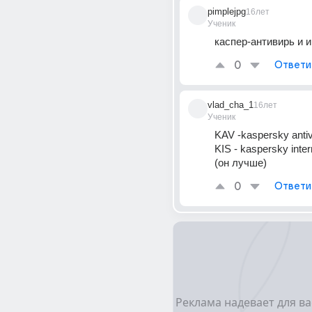
pimplejpg
16лет
Ученик
каспер-антивирь и 
0
Ответи
vlad_cha_1
16лет
Ученик
KAV -kaspersky antiv
KIS - kaspersky intern
(он лучше)
0
Ответи