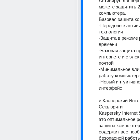
Антивирус Касперс
можете защитить 2
компьютера. 
Базовая защита ко
-Передовые антиви
технологии 
-Защита в режиме 
времени 
-Базовая защита пр
интернете и с элек
почтой 
-Минимальное влия
работу компьютера
-Новый интуитивно
интерфейс 
и Касперский Интер
Секьюрити 
Kaspersky Internet S
это оптимальное р
защиты компьютера
содержит все необ
безопасной работы