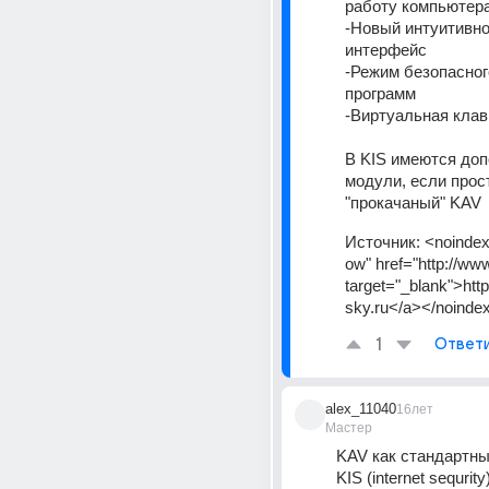
работу компьютера
-Новый интуитивно
интерфейс 
-Режим безопасного
программ 
-Виртуальная клав
В KIS имеются доп
модули, если просто
"прокачаный" KAV
Источник:
<noindex
ow" href="http://ww
target="_blank">htt
sky.ru</a></noinde
1
Ответ
alex_11040
16лет
Мастер
KAV как стандартны
KIS (internet sequrity)