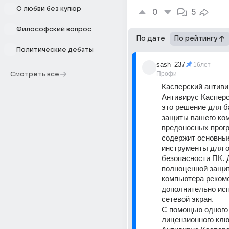
О любви без купюр
0
5
Философский вопрос
По дате
По рейтингу
Политические дебаты
sash_237
16лет
Профи
Смотреть все
Касперский антиви
Антивирус Касперс
это решение для б
защиты вашего ком
вредоносных прогр
содержит основные
инструменты для о
безопасности ПК. Д
полноценной защит
компьютера рекоме
дополнительно исп
сетевой экран. 
С помощью одного 
лицензионного клю