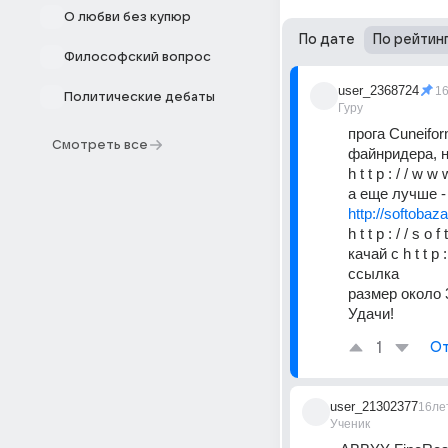
О любви без купюр
По дате
По рейтин
Философский вопрос
user_2368724
1
Политические дебаты
Гуру
прога Cuneifo
Смотреть все
файнридера, н
h t t p : / / w w
а еще лучше -
http://softobaz
h t t p : / / s 
качай с h t t p 
ссылка 
размер около 
Удачи!
1
От
user_21302377
16ле
Ученик