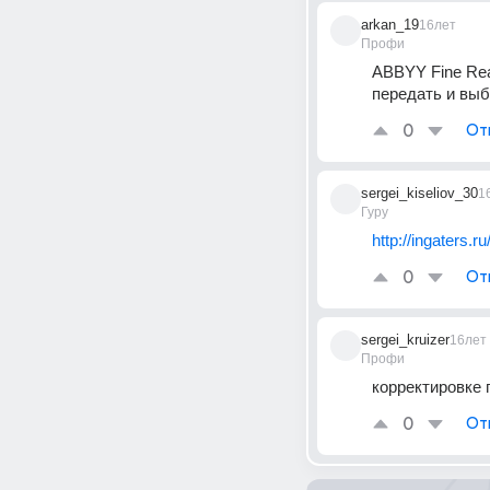
arkan_19
16лет
Профи
ABBYY Fine Read
передать и вы
0
От
sergei_kiseliov_30
1
Гуру
http://ingaters.
0
От
sergei_kruizer
16лет
Профи
корректировке 
0
От