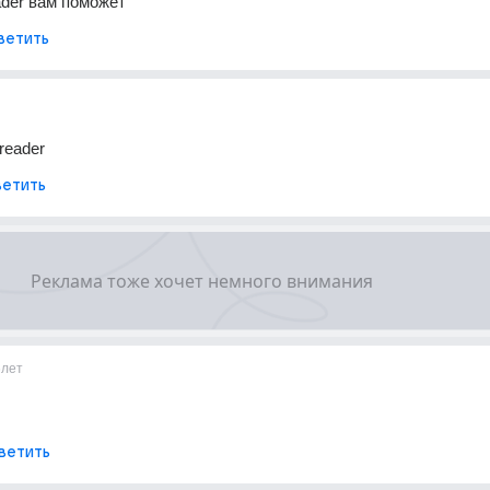
der вам поможет
ветить
ereader
етить
6лет
ветить