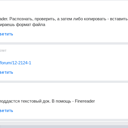
er. Распознать, проверить, а затем либо копировать - вставить,
бираешь формат файла
ветить
6лет
ru/forum/12-2124-1
ветить
поддастся текстовый док. В помощь - Finereader
ветить