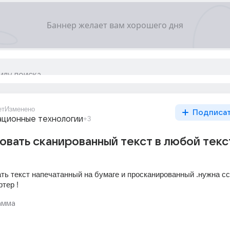
ет
Изменено
Подписа
ционные технологии
+3
овать сканированный текст в любой тек
ть текст напечатанный на бумаге и просканированный .нужна сс
ртер !
амма