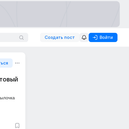
Создать пост
Войти
ться
стовый
ылочка 