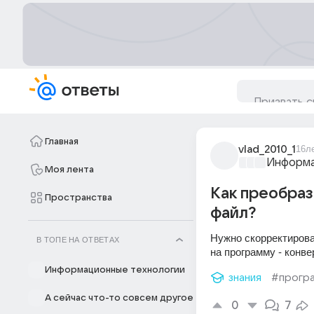
Главная
vlad_2010_1
16л
Информа
Моя лента
Как преобраз
Пространства
файл?
Нужно скорректирова
В ТОПЕ НА ОТВЕТАХ
на программу - конве
Информационные технологии
знания
#прогр
А сейчас что-то совсем другое
0
7