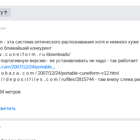
гу
6лет
rm - эта система оптического распознавания хотя и немного хуже 
о ближайший конкурент 
 w . c u n e i f o r m . r u /downloads/ 
 портативную версию - ее устанавливать не надо - так работает 
a.com/2007/12/24/portable
... 
o f t o b a z a . c o m / 2007/12/24/portable-cuneiform-v12.html 
: / / d e p o s i t f i l e s . c o m / ru/files/2815744 - там внизу слева р
34 метров 
ветить
т