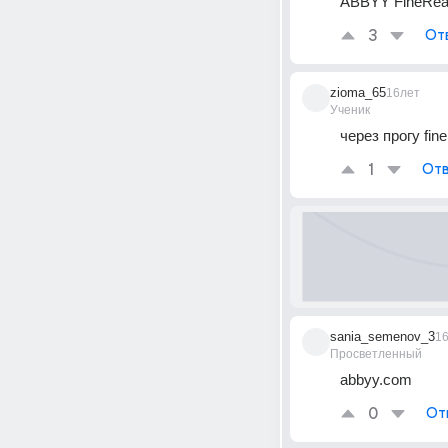
ABBYY FineRea
3
От
zioma_65
16лет
Ученик
через прогу fin
1
Отв
sania_semenov_3
1
Просветленный
abbyy.com
0
От