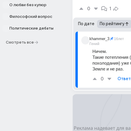
О любви без купюр
0
1
Философский вопрос
По дате
По рейтингу
Политические дебаты
khammer_3
16лет
Смотреть все
Гений
Ничем. 
Такие потепления (к
похолодания) уже 
Земле и не раз.
0
Ответ