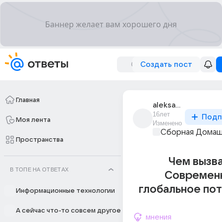
Создать пост
Главная
aleksandra_4980
16лет
Подп
Моя лента
Изменено
Сборная Домаш
Пространства
Чем вызв
В ТОПЕ НА ОТВЕТАХ
Современ
глобальное по
Информационные технологии
А сейчас что-то совсем другое
мнения