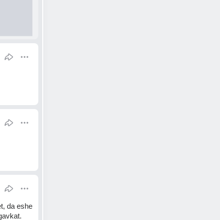
t, da eshe 
gavkat.