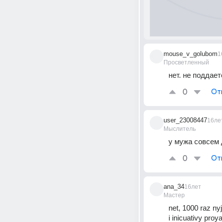
mouse_v_golubom
1
Просветленный
нет. не поддае
0
От
user_23008447
16ле
Мыслитель
у мужа совсем 
0
От
ana_34
16лет
Мастер
net, 1000 raz ny
i inicuativy pro