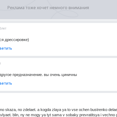
6лет
тся дрессировке)
ветить
т
другое предназначение. вы очень циничны
ветить
jno skaza, no zdelaet. a kogda zlaya ya to vse ochen bustrenko delae
yavlyaet. blin, ny ne mogy ya tyt sama v sobaky prevratitsya i vechno 