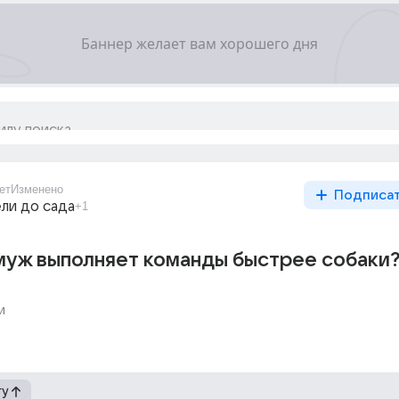
ет
Изменено
Подписа
ли до сада
+1
муж выполняет команды быстрее собаки
и
гу