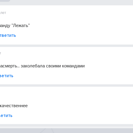
6лет
анду "Лежать"
тветить
т
насмерть.. заколебала своими командами
ветить
 качественнее
етить