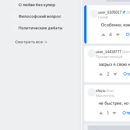
О любви без купюр
user_6105017
1
Философский вопрос
Гений
Особенно, ком
Политические дебаты
4
О
Смотреть все
user_14418777
16ле
Просветленный
загрыз я свою 
2
От
shiza
16лет
Мыслитель
не быстрее, но
1
Отв