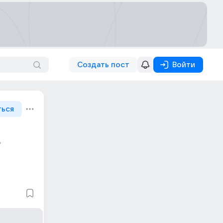
Создать пост
Войти
ться
?