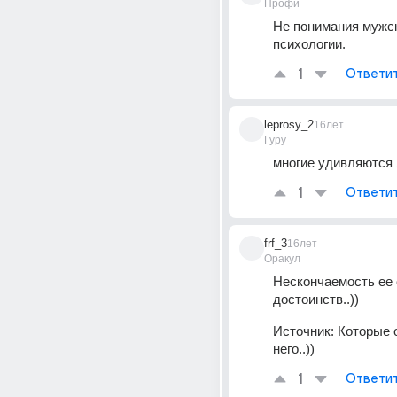
Профи
Не понимания мужск
психологии.
1
Ответи
leprosy_2
16лет
Гуру
многие удивляются л
1
Ответи
frf_3
16лет
Оракул
Нескончаемость ее с
достоинств..))
Источник:
Которые 
него..))
1
Ответи