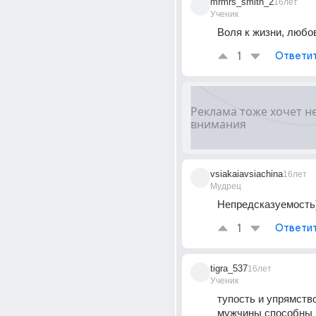
mrmrs_smith_2
16лет
Ученик
Воля к жизни, любо
1
Ответи
vsiakaiavsiachina
16лет
Мудрец
Непредсказуемость)
1
Ответи
tigra_537
16лет
Ученик
тупость и упрямство
мужчины способны 