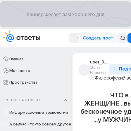
Создать пост
Главная
user_3793431
16лет
Подп
Моя лента
Изменено
Философский в
Пространства
ЧТО в
В ТОПЕ НА ОТВЕТАХ
ЖЕНЩИНЕ...вы
бесконечное у
Информационные технологии
...у МУЖЧИ
А сейчас что-то совсем другое