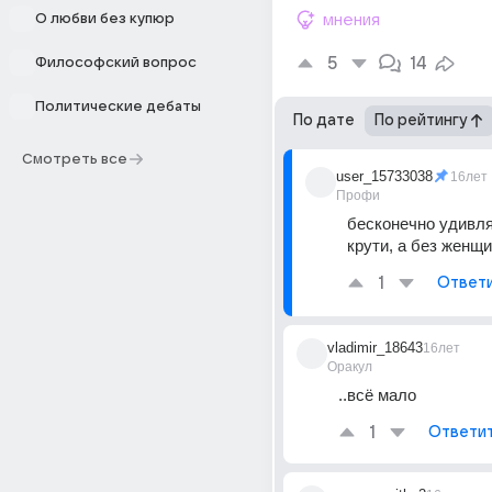
О любви без купюр
мнения
5
14
Философский вопрос
Политические дебаты
По дате
По рейтингу
Смотреть все
user_15733038
16лет
Профи
бесконечно удивляю
крути, а без женщи
1
Ответ
vladimir_18643
16лет
Оракул
..всё мало
1
Ответи