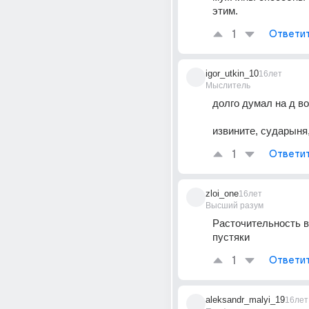
этим.
1
Ответи
igor_utkin_10
16лет
Мыслитель
долго думал на д во
извините, сударыня,
1
Ответи
zloi_one
16лет
Высший разум
Расточительность в
пустяки
1
Ответи
aleksandr_malyi_19
16лет