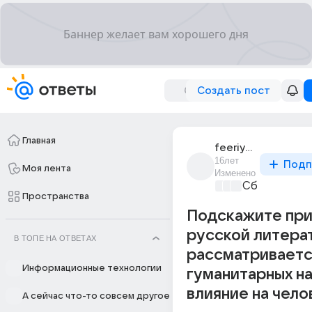
Создать пост
Главная
feeriya_2
16лет
Подп
Моя лента
Изменено
Сборная До
Пространства
Подскажите при
русской литера
В ТОПЕ НА ОТВЕТАХ
рассматриваетс
Информационные технологии
гуманитарных на
влияние на чело
А сейчас что-то совсем другое