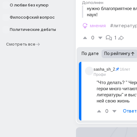
Дополнен
О любви без купюр
нужно благоприятное вл
наук!
Философский вопрос
мнения
#литерату
Политические дебаты
0
1
Смотреть все
По дате
По рейтингу
sasha_sh_2
16лет
Профи
"Что делать? " Чер
герои много читают
литературы" и выс
ней свою жизнь
0
Ответ