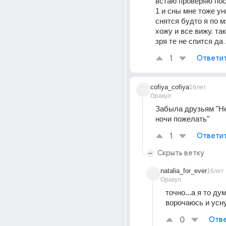
встаю проверяю пост
1 и сны мне тоже ун
снятся будто я по м
хожу и все вижу. так
зря те не спится да .
1
Ответи
cofiya_cofiya
16лет
Оракул
Забыла друзьям "Не
ночи пожелать"
1
Ответи
Скрыть ветку
natalia_for_ever
16лет
Оракул
точно...а я то дум
ворочаюсь и усну
0
Отве