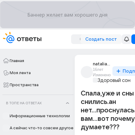
Создать пост
Главная
natalia_for_ever
16лет
Подп
Моя лента
Изменено
Здоровый сон
Пространства
Спала,уже и сны
снились.ан
В ТОПЕ НА ОТВЕТАХ
нет...проснулась..
Информационные технологии
вам...вот почему
думаете???
А сейчас что-то совсем другое