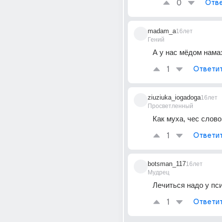
0
Отве
madam_a
16лет
Гений
А у нас мёдом нама
1
Ответи
ziuziuka_iogadoga
16лет
Просветленный
Как муха, чес слово
1
Ответи
botsman_117
16лет
Мудрец
Лечиться надо у пс
1
Ответи