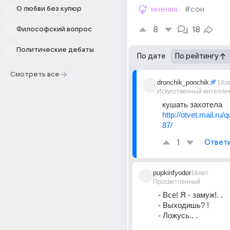
О любви без купюр
мнения
#сон
8
18
Философский вопрос
Политические дебаты
По дате
По рейтингу
Смотреть все
dronchik_ponchik
16л
Искусственный интелле
кушать захотела 
http://otvet.mail.ru
87/
1
Ответ
pupkinfyodor
16лет
Просветленный
- Все! Я - замуж!. . 
- Выходишь? ! 
- Ложусь.. . 