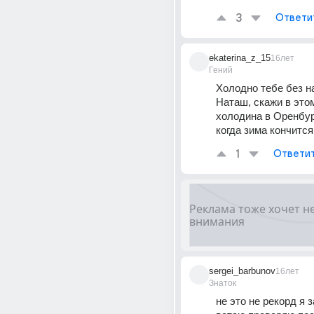
3
Ответи
ekaterina_z_15
16лет
Гений
Холодно тебе без на
Наташ, скажи в этом
холодина в Оренбурге
когда зима кончится 
1
Ответи
sergei_barbunov
16лет
Знаток
не это не рекорд я з