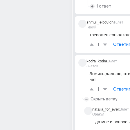
1 ответ
shmul_leibovich
16лет
Гений
тревожен сон алког
1
Ответи
kodra_kodra
16лет
Знаток
Ложись дальше, отв
нет
1
Ответи
Скрыть ветку
natalia_for_ever
16лет
Оракул
да мне и вопрос