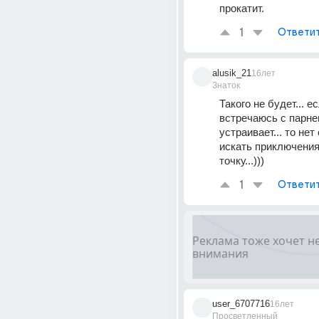
прокатит.
1
Ответи
alusik_21
16лет
Знаток
Такого не будет... ес
встречаюсь с парнем
устраивает... то нет
искать приключения 
точку...)))
1
Ответи
user_6707716
16лет
Просветленный