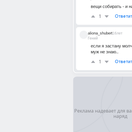
вещи собирать - и н
1
Ответи
aliona_shubert
16лет
Гений
если я застану молча
муж не знаю..
1
Ответи