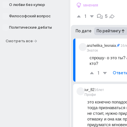
О любви без купюр
мнения
1
5
Философский вопрос
Политические дебаты
По дате
По рейтингу
Смотреть все
anzhelika_lesnaia
16л
Знаток
спрошу- о это ты? а
кто?
1
Ответ
iur_82
16лет
Профи
это конечно попадос
тогда признаваться 
не стоит, нужно при
отмазку и она как п
придуматся мгновенн