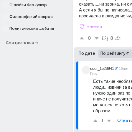
сказать....ни звонка, ни см
О любви без купюр
А если я бы не написала...
просидела в ожидание чу
Философский вопрос
мнения
Политические дебаты
0
8
Смотреть все
По дате
По рейтингу
user_1528941
16лет
Гуру
Есть такие необяз
люди.. извини за 
нужно один раз по 
иначе не получится.
меняться не хотят 
образом
1
Ответ