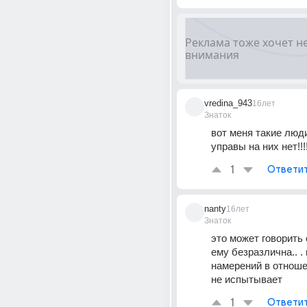
vredina_943
16лет
Знаток
вот меня такие люди 
управы на них нет!!!
1
Ответи
nanty
16лет
Знаток
это может говорить о
ему безразлична.. . 
намерений в отношен
не испытывает
1
Ответи