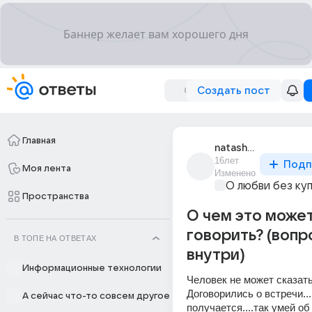
Создать пост
Главная
natasha_11971
16лет
Подп
Моя лента
Изменено
О любви без ку
Пространства
О чем это може
говорить? (вопр
В ТОПЕ НА ОТВЕТАХ
внутри)
Информационные технологии
Человек не может сказать
Договорились о встречи....
А сейчас что-то совсем другое
получается....так умей об 