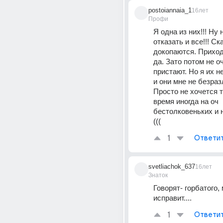
postoiannaia_1
16лет
Профи
Я одна из них!!! Ну н
отказать и все!!! С
докопаются. Приход
да. Зато потом не оч
пристают. Но я их н
и они мне не безраз
Просто не хочется т
время иногда на оч 
бестолковеньких и 
(((
1
Ответи
svetliachok_637
16лет
Знаток
Говорят- горбатого, 
исправит....
1
Ответи