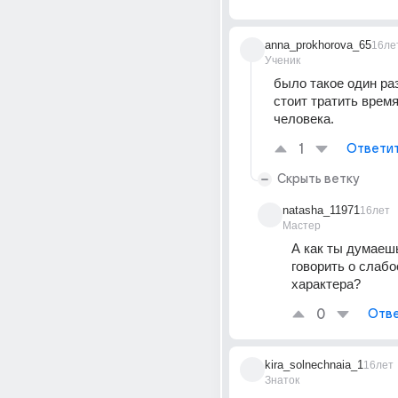
anna_prokhorova_65
16ле
Ученик
было такое один раз.
стоит тратить время 
человека.
1
Ответи
Скрыть ветку
natasha_11971
16лет
Мастер
А как ты думаешь
говорить о слабос
характера?
0
Отве
kira_solnechnaia_1
16лет
Знаток