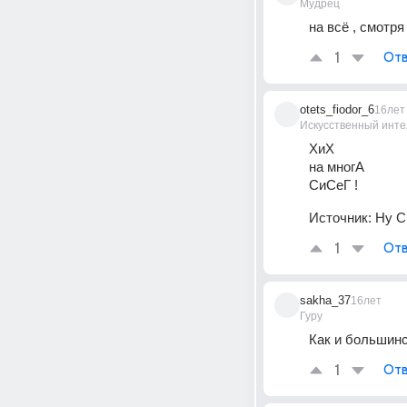
Мудрец
на всё , смотря
1
Отв
otets_fiodor_6
16лет
Искусственный инте
ХиХ 
на многА 
СиСеГ !
Источник:
Ну С
1
Отв
sakha_37
16лет
Гуру
Как и большинс
1
Отв