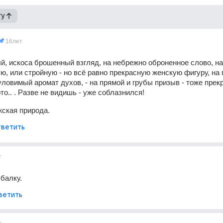
гу
16лет
, искоса брошенный взгляд, на небрежно оброненное слово, на 
ю, или стройную - но всё равно прекрасную женскую фигуру, на п
ловимый аромат духов, - на прямой и грубы призыв - тоже прекра
то.. . Разве не видишь - уже соблазнился!
ская природа.
ветить
т
балку.
ветить