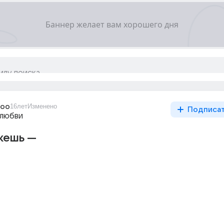
ooo
16лет
Изменено
Подписа
 любви
ешь ---