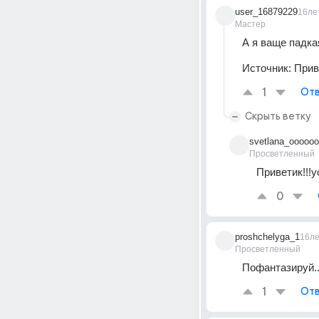
user_16879229
16ле
Мастер
А я ваще падкая
Источник:
Прив
1
Отв
Скрыть ветку
svetlana_oooooo
Просветленный
Приветик!!!у
0
proshchelyga_1
16л
Просветленный
Пофантазируй..
1
Отв