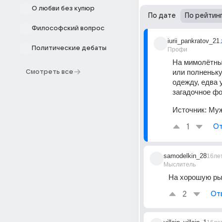
О любви без купюр
По дате
По рейтин
Философский вопрос
iurii_pankratov_21
Политические дебаты
Профи
На мимолётный
или полненьку
Смотреть все
одежду, едва у
загадочное фо
Источник:
Муж
1
От
samodelkin_28
16ле
Мыслитель
На хорошую ры
2
От