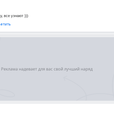
у, все узнают )))
етить