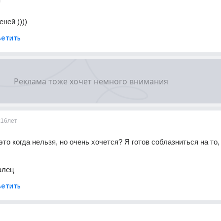
т
ней ))))
етить
k
16лет
то когда нельзя, но очень хочется? Я готов соблазниться на то, 
алец
етить