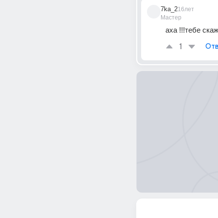
7ka_2
16лет
Мастер
аха !!!тебе скаж
1
Отв