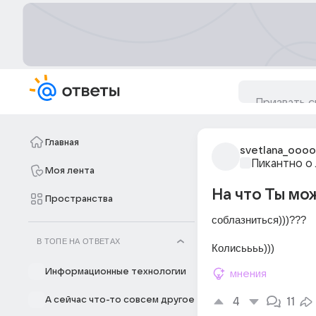
Главная
svetlana_ooo
Пикантно о
Моя лента
На что Ты мож
Пространства
соблазниться)))??? 
В ТОПЕ НА ОТВЕТАХ
Колисьььь)))
Информационные технологии
мнения
А сейчас что-то совсем другое
4
11