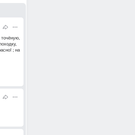
точёную, 
оходку, 
сно! ; на 