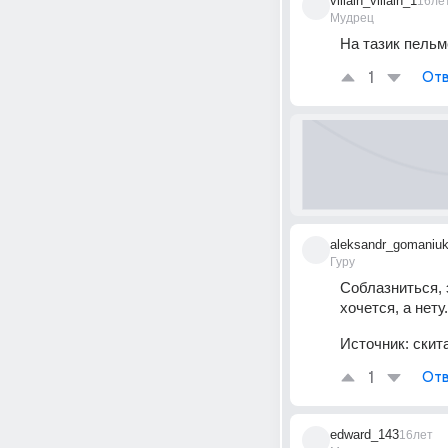
villain_villain_1
16ле
Мудрец
На тазик пельме
1
Отв
aleksandr_gomaniu
Гуру
Соблазниться, э
хочется, а нету.
Источник:
скит
1
Отв
edward_143
16лет