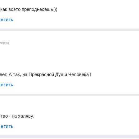
 как всэто преподнесёшь ))
етить
ллект
вет, А так, на Прекрасной Души Человека !
етить
тво - на халяву.
етить