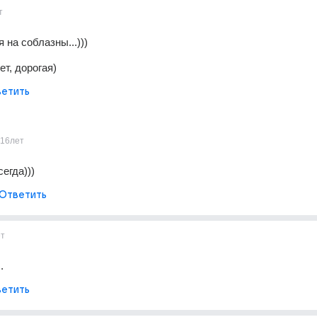
т
 на соблазны...)))
ет, дорогая)
етить
16лет
сегда)))
Ответить
ет
.
етить