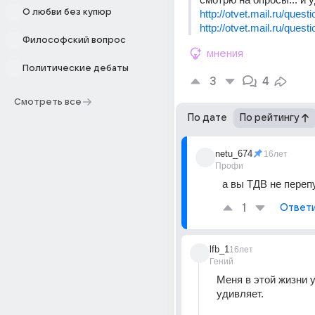
О любви без купюр
http://otvet.mail.ru/ques
http://otvet.mail.ru/ques
Философский вопрос
мнения
Политические дебаты
3
4
Смотреть все
По дате
По рейтингу
netu_674
16лет
Профи
а вы ТДВ не переп
1
Ответ
lfb_1
16лет
Гений
Меня в этой жизни у
удивляет.