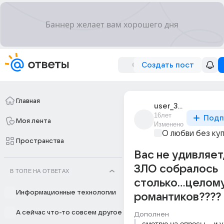
Создать пост
Главная
user_3793431
16лет
Подп
Моя лента
Изменено
О любви без ку
Пространства
Вас не удивляет,
ЗЛО собралось
В ТОПЕ НА ОТВЕТАХ
столько...цело
Информационные технологии
романтиков????
А сейчас что-то совсем другое
Дополнен
смотрю на опросы... и у