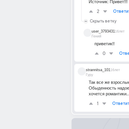
Источник:
Привет!!!
2
Ответи
Скрыть ветку
user_3793431
16лет
Гений
приветик!!
0
Отве
strannitsa_101
16лет
Гуру
Так все же взрослые..
Обыденность надоела
хочется романтики..
1
Ответи