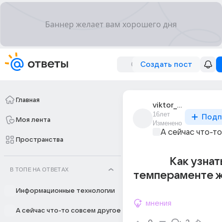
Создать пост
Главная
viktor_10325
16лет
Подп
Моя лента
Изменено
А сейчас что-т
Пространства
Как узнат
В ТОПЕ НА ОТВЕТАХ
темпераменте 
Информационные технологии
мнения
А сейчас что-то совсем другое