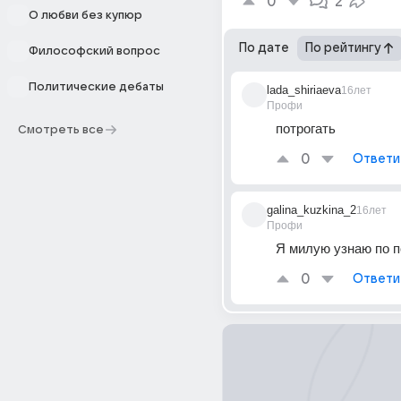
0
2
О любви без купюр
По дате
По рейтингу
Философский вопрос
Политические дебаты
lada_shiriaeva
16лет
Профи
потрогать
Смотреть все
0
Ответи
galina_kuzkina_2
16лет
Профи
Я милую узнаю по п
0
Ответи