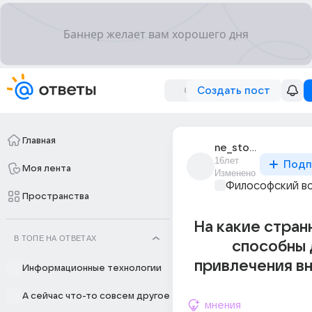
Создать пост
Главная
ne_stoite_blizko
16лет
Подп
Моя лента
Изменено
Философский в
Пространства
На какие стран
В ТОПЕ НА ОТВЕТАХ
способны 
привлечения в
Информационные технологии
А сейчас что-то совсем другое
мнения