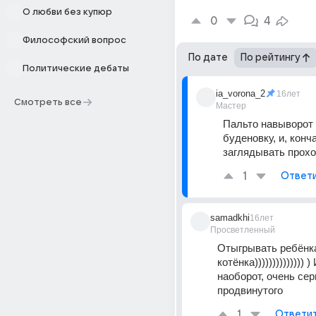
О любви без купюр
0
4
Философский вопрос
По дате
По рейтингу
Политические дебаты
ia_vorona_2
16лет
Смотреть все
Мастер
Пальто навыворот 
буденовку, и, конч
заглядывать прохо
1
Ответ
samadkhi
16лет
Просветленный
Отыгрывать ребёнка
котёнка)))))))))))))) )
наоборот, очень сер
продвинутого
1
Ответи