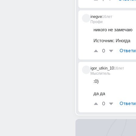
inegve
16лет
Профи
никого не замечаю
Источник:
Иногда
0
Ответи
igor_utkin_10
16лет
Мыслитель
:0) 
да да
0
Ответи