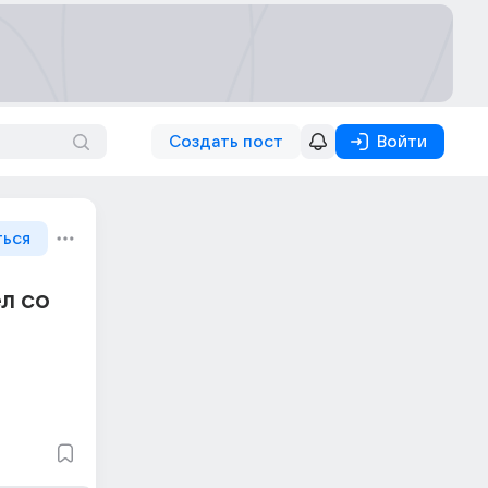
Создать пост
Войти
ться
ел со