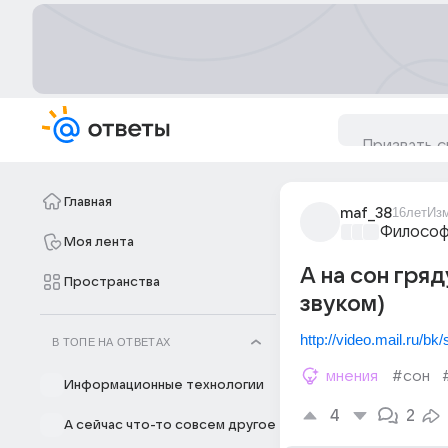
Главная
maf_38
16лет
Из
Философ
Моя лента
А на сон гря
Пространства
звуком)
http://video.mail.ru/b
В ТОПЕ НА ОТВЕТАХ
мнения
#сон
Информационные технологии
4
2
А сейчас что-то совсем другое