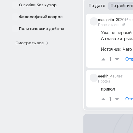
О любви без купюр
По дате
По рейтин
Философский вопрос
margarita_3020
16ле
Просветленный
Политические дебаты
Уже не первый р
А глаза хитрые.
Смотреть все
Источник:
Чего
1
Отв
eeekh_4
16лет
Профи
прикол
1
Отв