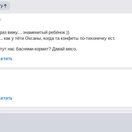
гу
т
аз вижу.. . знаменитый ребёнок )) 
.. как у тёти Оксаны, когда та конфеты по-тихонечку ест.
 тут нас баснями кормят? Давай мясо.
етить
етить