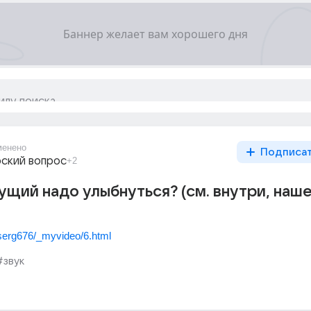
менено
Подписа
ский вопрос
+2
дущий надо улыбнуться? (см. внутри, наш
k/serg676/_myvideo/6.html
#звук