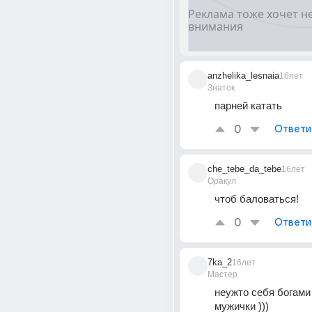
anzhelika_lesnaia
16лет
Знаток
парней катать
0
Ответи
che_tebe_da_tebe
16лет
Оракул
чтоб баловаться!
0
Ответи
7ka_2
16лет
Мастер
неужто себя богами
мужички )))