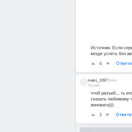
Источник:
Если сер
везде успеть без ав
4
Ответи
maks_1097
16лет
Профи
чтоб разъеб... ть его
сказать любимому чт
виновата)))
3
Ответи