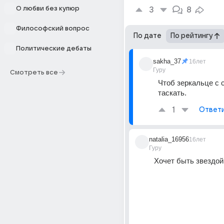
О любви без купюр
3
8
Философский вопрос
По дате
По рейтингу
Политические дебаты
sakha_37
16лет
Гуру
Смотреть все
Чтоб зеркальце с с
таскать.
1
Ответ
natalia_16956
16лет
Гуру
Хочет быть звездой!!