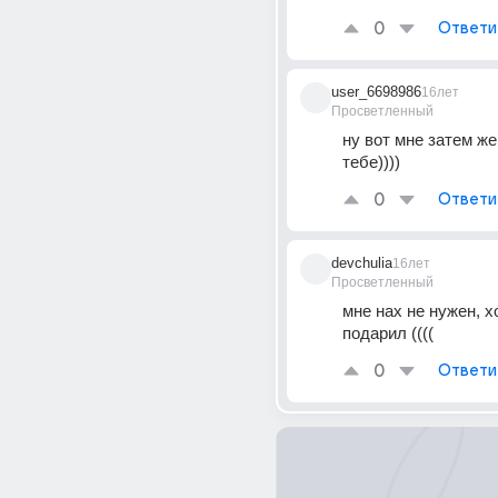
0
Ответи
user_6698986
16лет
Просветленный
ну вот мне затем же,
тебе))))
0
Ответи
devchulia
16лет
Просветленный
мне нах не нужен, хо
подарил ((((
0
Ответи