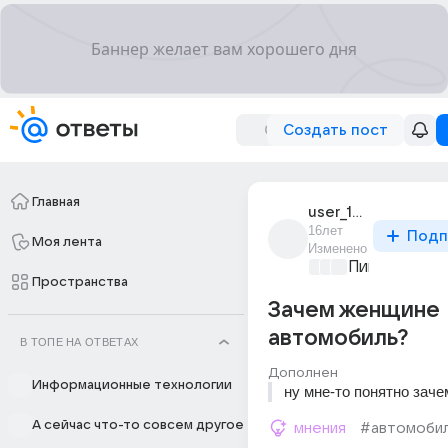
Создать пост
Главная
user_15811573
16лет
Подп
Моя лента
Изменено
Пикантно о 
Пространства
Зачем женщине
автомобиль?
В ТОПЕ НА ОТВЕТАХ
Дополнен
Информационные технологии
ну мне-то понятно зачем)
А сейчас что-то совсем другое
мнения
#автомоби