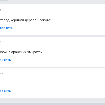
т
т под корнями дерева " ракита"
тветить
т
оой, в арабских эмиратах
ветить
лет
ветить