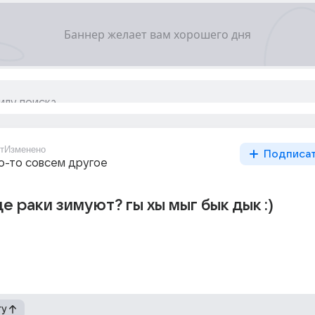
т
Изменено
Подписа
то-то совсем другое
де раки зимуют? гы хы мыг бык дык :)
гу