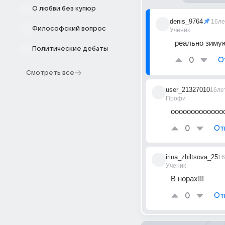
О любви без купюр
denis_9764
16ле
Философский вопрос
Ученик
реально зимую
Политические дебаты
0
О
Смотреть все
user_21327010
16ле
Профи
оооооооооооооо
0
От
irina_zhiltsova_25
16
Ученик
В норах!!!
0
От