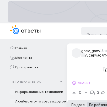
Главная
gnev_gnev
16ле
А сейчас ч
Моя лента
Пространства
Г
В ТОПЕ НА ОТВЕТАХ
мнения
Информационные технологии
0
3
А сейчас что-то совсем другое
По дате
По рейтин