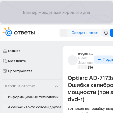
Создать пост
Главная
evgenii_ilin_3
16лет
Подп
Моя лента
Изменено
Информацио
Пространства
Optiarc AD-7173s
Ошибка калибр
В ТОПЕ НА ОТВЕТАХ
мощности (при 
Информационные технологии
dvd-r)
А сейчас что-то совсем другое
вот такая вот ошибку выд