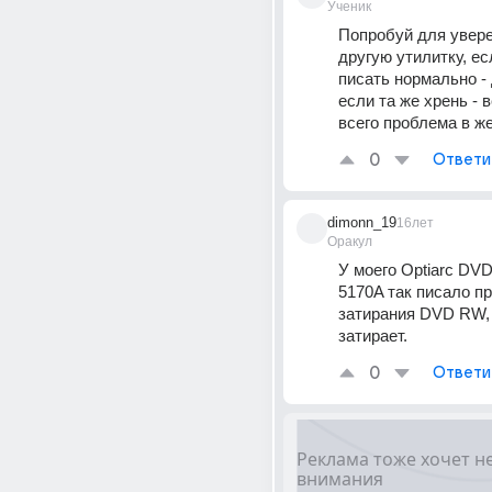
Ученик
Попробуй для увере
другую утилитку, ес
писать нормально - 
если та же хрень - в
всего проблема в ж
0
Ответи
dimonn_19
16лет
Оракул
У моего Optiarc DV
5170A так писало пр
затирания DVD RW, 
затирает.
0
Ответи