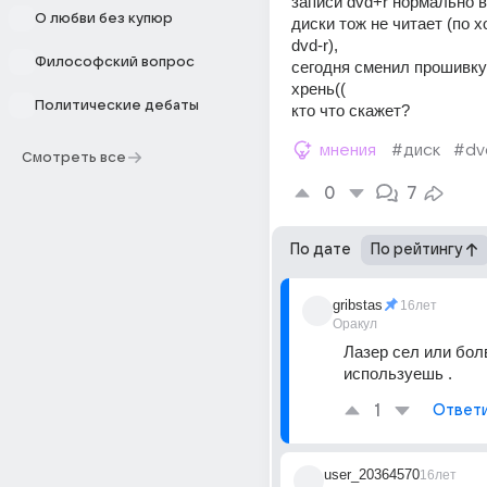
записи dvd+r нормально в
О любви без купюр
диски тож не читает (по хо
dvd-r), 
Философский вопрос
сегодня сменил прошивку н
хрень(( 
Политические дебаты
кто что скажет?
мнения
#диск
#dv
Смотреть все
0
7
По дате
По рейтингу
gribstas
16лет
Оракул
Лазер сел или бол
используешь .
1
Ответ
user_20364570
16лет