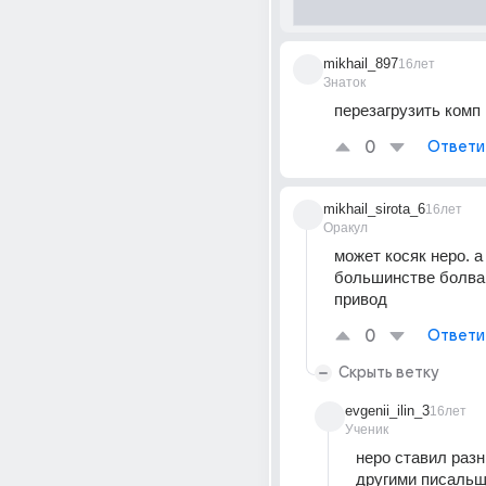
mikhail_897
16лет
Знаток
перезагрузить комп
0
Ответи
mikhail_sirota_6
16лет
Оракул
может косяк неро. а 
большинстве болван
привод
0
Ответи
Скрыть ветку
evgenii_ilin_3
16лет
Ученик
неро ставил разн
другими писальщ