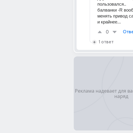
пользовался.. 
балванки -R воо
менять привод са
и крайнее...
0
Отве
1 ответ