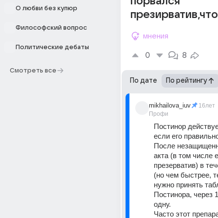
порвался
О любви без купюр
презирватив,что
Философский вопрос
мнения
Политические дебаты
0
8
Смотреть все
По дате
По рейтингу
mikhailova_iuv
16лет
Профи
Постинор действует
если его правильно
После незащищенно
акта (в том числе 
презерватив) в теч
(но чем быстрее, т
нужно принять табл
Постинора, через 1
одну. 
Часто этот препара