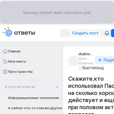
Создать пост
Главная
diablo_rosso
16лет
Подп
Моя лента
Изменено
Бьютилэнд
Пространства
Скажите,кто
использовал Па
В ТОПЕ НА ОТВЕТАХ
на сколько хор
Информационные технологии
действует и ещ
при половом ак
А сейчас что-то совсем другое