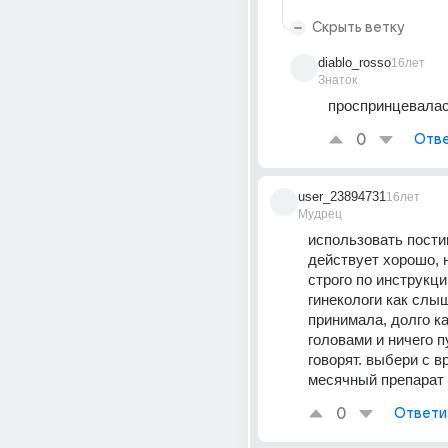
Скрыть ветку
diablo_rosso
16лет
Знаток
проспринцевалас
0
Отве
user_23894731
16лет
Мудрец
использовать постин
действует хорошо, н
строго по инструкци
гинекологи как слыша
принимала, долго ка
головами и ничего пу
говорят. выбери с в
месячный препарат
0
Ответи