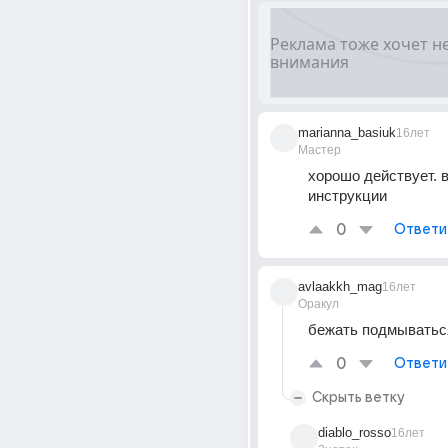
marianna_basiuk
16лет
Мастер
хорошо действует. в
инструкции
0
Ответи
avlaakkh_mag
16лет
Оракул
бежать подмыватьс
0
Ответи
Скрыть ветку
diablo_rosso
16лет