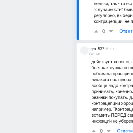
нельзя, так что есл
"случайности" быв
регулярно, выбери 
контрацепции, не 
0
Ответ
tigra_537
16лет
Ученик
действует хорошо, а
бьет как пушка по в
побежала проспринц
никакого постинора н
вообще надо контра
принимать, конечно.
резинки покупать. д
контрацепции хорош
например, "Контраце
вставить ПЕРЕД секс
инфекций не убереж
0
Ответи