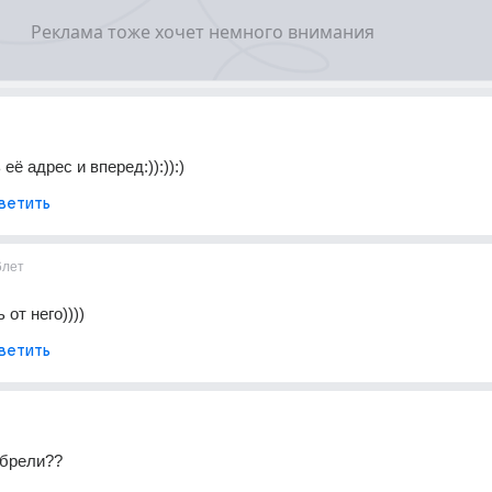
её адрес и вперед:)):)):)
ветить
6лет
 от него))))
ветить
обрели??