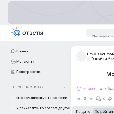
Главная
timur_timurovi
О любви бе
Моя лента
Пространства
Мо
В ТОПЕ НА ОТВЕТАХ
мнения
#любо
Информационные технологии
2
6
А сейчас что-то совсем другое
По дате
По рейтин