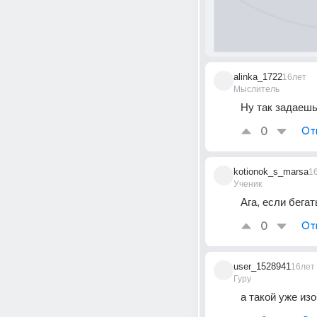
alinka_1722
16лет
Мыслитель
Ну так задаешь 
0
От
kotionok_s_marsa
1
Ученик
Ага, если бегать
0
От
user_1528941
16лет
Гуру
а такой уже из