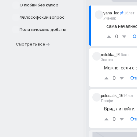
О любви без купюр
yana_log
16лет
Философский вопрос
Ученик
сама нечаянно
Политические дебаты
0
О
Смотреть все
milolika_9
16лет
Знаток
Можно, если с 
0
От
polosatik_16
16лет
Профи
Вряд ли найти,
0
От