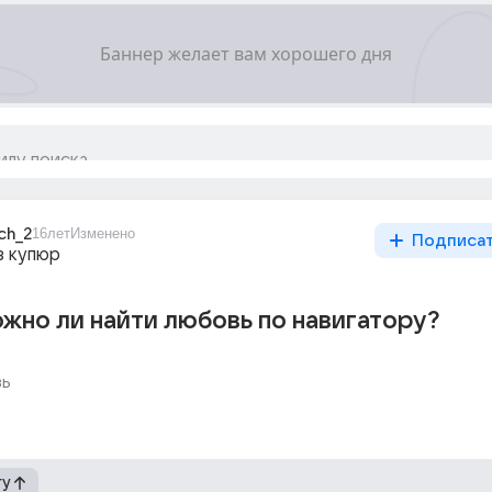
ch_2
16лет
Изменено
Подписа
з купюр
жно ли найти любовь по навигатору?
вь
гу