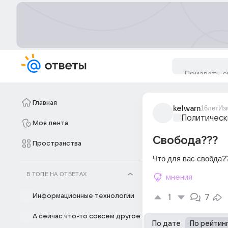
Главная
kelwarn
16лет
Из
Политическ
Моя лента
Свобода???
Пространства
Что для вас свобда
В ТОПЕ НА ОТВЕТАХ
мнения
Информационные технологии
1
7
А сейчас что-то совсем другое
По дате
По рейтин