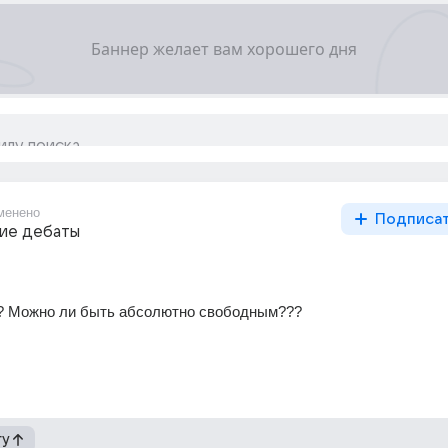
менено
Подписа
ие дебаты
?? Можно ли быть абсолютно свободным???
гу