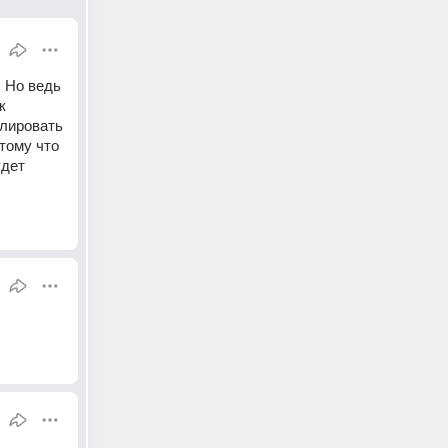
 Но ведь 
 
лировать 
тому что 
дет 