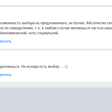
возможность выбора из предложенного, не более. Абсолютно св
о по определению, т. к. в любом случае являешься частью какой
 биохимической, хоть социальной.
ветить
дохнешься. Но всегда есть выбор.. . :-)
ветить