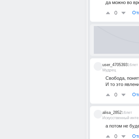
да можно во вр
0
От
user_4705393
16лет
Мудрец
Свобода, понят
И то это явлен
0
От
alisa_2852
16лет
Искусственный инте
а потом не буд
0
От