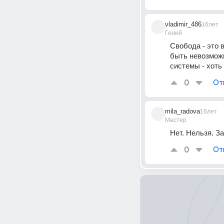
vladimir_486
16лет
Гений
Свобода - это 
быть невозможн
системы - хоть
0
От
mila_radova
16лет
Мастер
Нет. Нельзя. За
0
От