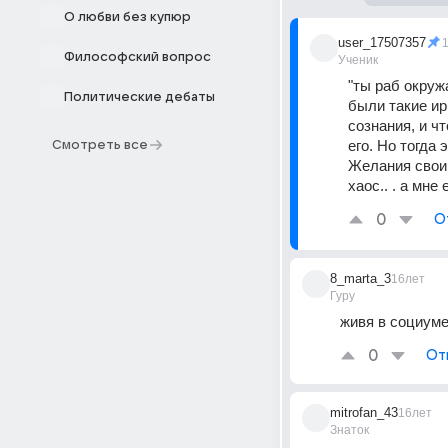
О любви без купюр
user_17507357
Философский вопрос
Ученик
"ты раб окружа
Политические дебаты
были такие ир
сознания, и ч
его. Но тогда 
Смотреть все
Желания свои 
хаос.. . а мне
0
О
8_marta_3
16лет
Гуру
живя в социум
0
От
mitrofan_43
16лет
Знаток