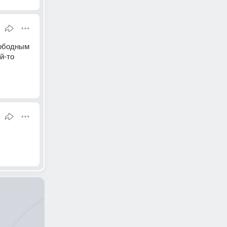
ободным 
-то 