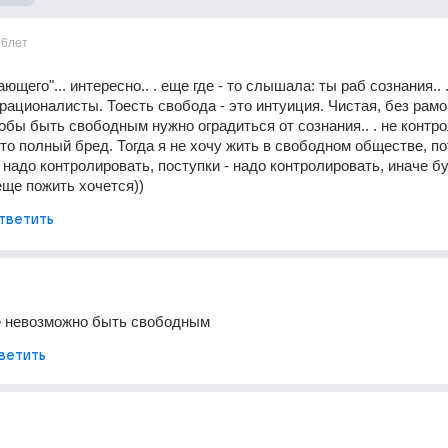
16лет
ющего"... интересно.. . еще где - то слышала: ты раб сознания.. .
рационалисты. Тоесть свобода - это интуиция. Чистая, без рамок
тобы быть свободным нужно оградиться от сознания.. . не контро
это полный бред. Тогда я не хочу жить в свободном обществе, по
надо контролировать, поступки - надо контролировать, иначе бу
 еще пожить хочется))
тветить
е невозможно быть свободным
ветить