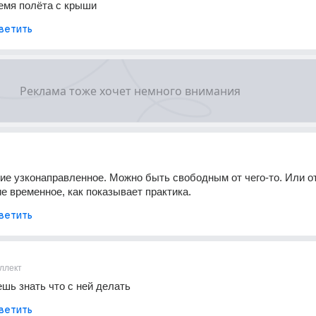
емя полёта с крыши
ветить
ие узконаправленное. Можно быть свободным от чего-то. Или от 
ие временное, как показывает практика.
ветить
ллект
ешь знать что с ней делать
ветить