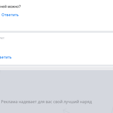
бней можно?
Ответить
лет
ветить