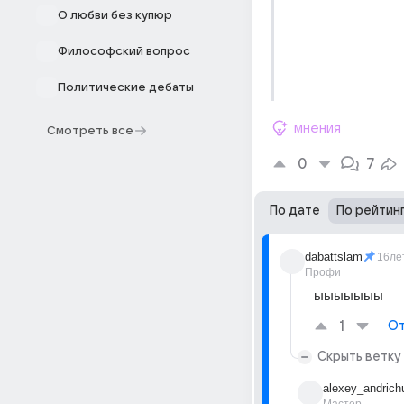
О любви без купюр
Философский вопрос
Политические дебаты
мнения
Смотреть все
0
7
По дате
По рейтин
dabattslam
16ле
Профи
ыыыыыыы
1
От
Скрыть ветку
alexey_andrich