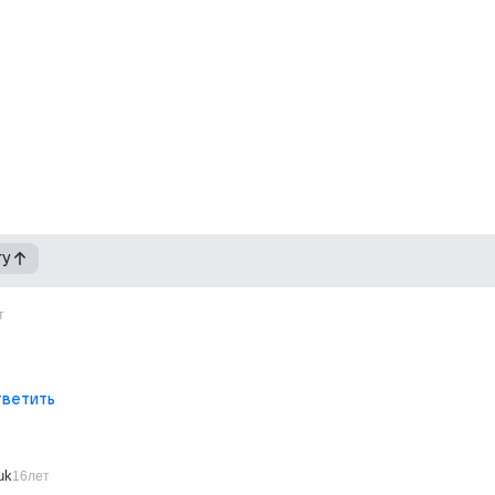
гу
т
ветить
uk
16лет