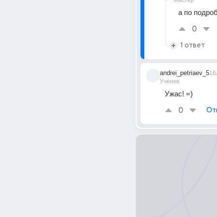
Мастер
а по подро
0
1 ответ
andrei_petriaev_5
16
Ученик
Ужас! =)
0
От