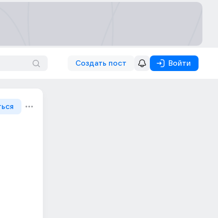
Создать пост
Войти
ться