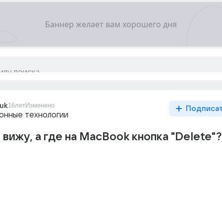
huk
16лет
Изменено
Подписа
нные технологии
 вижу, а где на MacBook кнопка "Delete"?