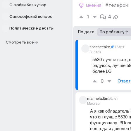
О любви без купюр
мнения
#телефон
1
4
Философский вопрос
Политические дебаты
По дате
По рейтингу
Смотреть все
sheesecake
16лет
Знаток
5530 лучше всех, 
радуюсь, лучше 580
более LG
0
Ответ
marmeladtm
16лет
Мастер
А я как обладатель 
что он лучше 5530 п
функционалу !!!Пол
пол года и доволен !