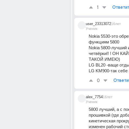
1
Ответи
user_23313072
16лет
Ученик
Nokia 5530-это обре
функциям 5800 
Nokia 5800-лучший и
четвёрки!! ! ОН КА
ТАКОЙ ИМЕЮ) 
LG BL20 -ваще отдых
LG KM900-так себе с
0
Ответи
alex_7754
16лет
Ученик
5800 лучший, а с по
прошивкой (где доб
кинетическая прокру
изменен рабочий сто