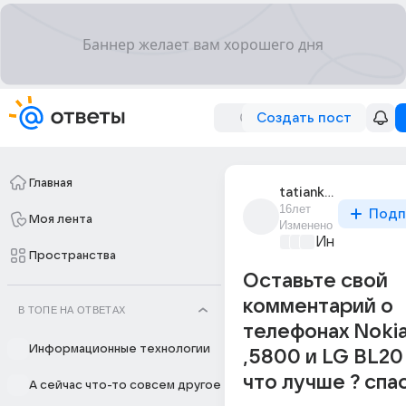
Создать пост
Главная
tatianka_1546
16лет
Подп
Моя лента
Изменено
Информацио
Пространства
Оставьте свой
комментарий о
В ТОПЕ НА ОТВЕТАХ
телефонах Noki
Информационные технологии
,5800 и LG BL2
что лучше ? спас
А сейчас что-то совсем другое