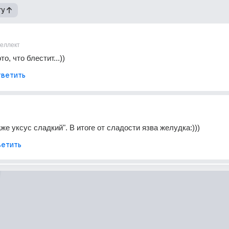
гу
теллект
то, что блестит...))
ветить
же уксус сладкий". В итоге от сладости язва желудка:)))
етить