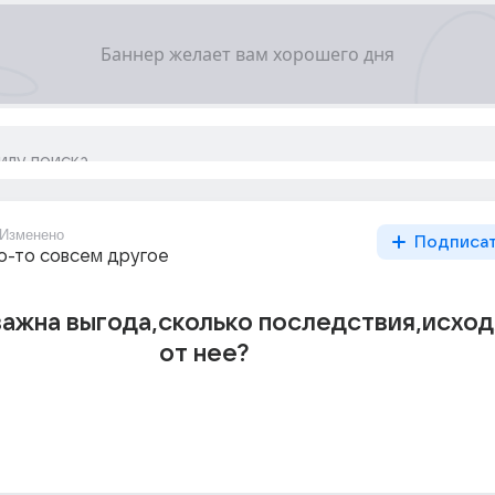
Изменено
Подписа
то-то совсем другое
важна выгода,сколько последствия,исхо
от нее?