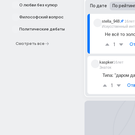
О любви без купюр
По дате
По рейтин
Философский вопрос
stella_948
16лет
Искусственный ин
Политические дебаты
Не всё то золо
Смотреть все
1
От
kaspker
16лет
Знаток
Типа: "даром да
1
Отв