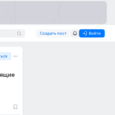
Создать пост
Войти
ться
дящие