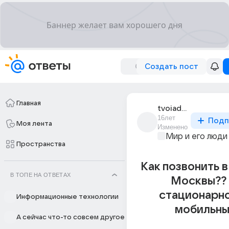
Создать пост
Главная
tvoiadozasolntsa
16лет
Подп
Моя лента
Изменено
Мир и его люди
Пространства
Как позвонить в
В ТОПЕ НА ОТВЕТАХ
Москвы?? 
стационарно
Информационные технологии
мобильны
А сейчас что-то совсем другое