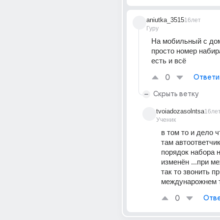
aniutka_3515
16лет
Гуру
На мобильный с дом
просто номер набир
есть и всё
0
Ответи
Скрыть ветку
tvoiadozasolntsa
16ле
Ученик
в том то и дело ч
там автоответчик 
порядок набора н
изменён ...при м
так то звонить пр
междунарожнем та
0
Отве