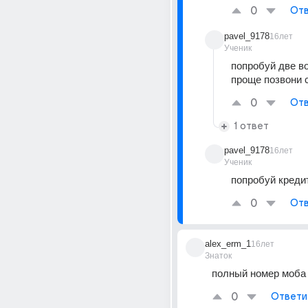
0
Отв
pavel_9178
16лет
Ученик
попробуй две во
проще позвони 
0
Отв
1 ответ
pavel_9178
16лет
Ученик
попробуй креди
0
Отв
alex_erm_1
16лет
Знаток
полный номер моба 
0
Ответи