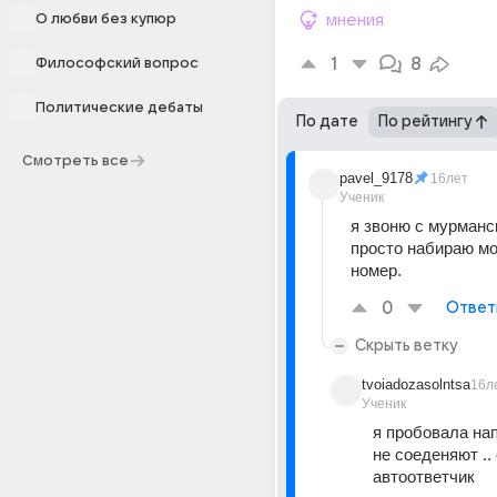
О любви без купюр
мнения
1
8
Философский вопрос
Политические дебаты
По дате
По рейтингу
Смотреть все
pavel_9178
16лет
Ученик
я звоню с мурманск
просто набираю мо
номер.
0
Ответ
Скрыть ветку
tvoiadozasolntsa
16л
Ученик
я пробовала нап
не соеденяют .. 
автоответчик