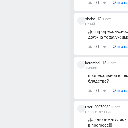
0
Ответи
sheba_12
16лет
Гений
Для прогрессивоност
должна тогда уж им
0
Ответи
karambol_13
16лет
Ученик
прогрессивной в чем
блядстве?
0
Ответи
user_20675932
16лет
Просветленный
До чего докатились
в прогресс!!!!