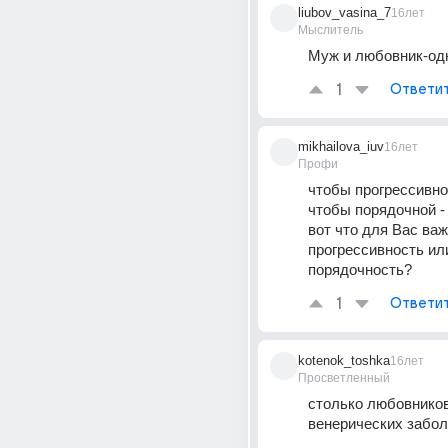
liubov_vasina_7
16лет
Мыслитель
Муж и любовник-од
1
Ответи
mikhailova_iuv
16лет
Профи
чтобы прогрессивной
чтобы порядочной - 
вот что для Вас важн
прогрессивность или
порядочность?
1
Ответи
kotenok_toshka
16лет
Просветленный
столько любовников,
венерических забол