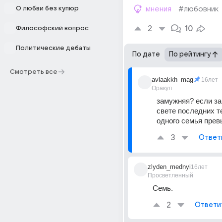
О любви без купюр
мнения
#любовник
2
10
Философский вопрос
Политические дебаты
По дате
По рейтингу
Смотреть все
avlaakkh_mag
16лет
Оракул
замужняя? если за
свете последних т
одного семья прев
3
Ответ
zlyden_mednyi
16лет
Просветленный
Семь.
2
Ответи