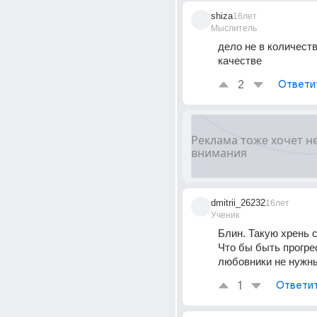
shiza
16лет
Мыслитель
дело не в количестве
качестве
2
Ответи
dmitrii_26232
16лет
Ученик
Блин. Такую хрень с
Что бы быть прогре
любовники не нужн
1
Ответи