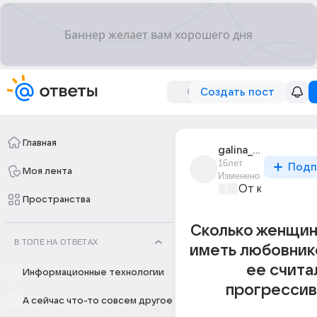
Создать пост
Главная
galina_5039
16лет
Подп
Моя лента
Изменено
От колыбели 
Пространства
Сколько женщин
В ТОПЕ НА ОТВЕТАХ
иметь любовник
ее счита
Информационные технологии
прогрессив
А сейчас что-то совсем другое